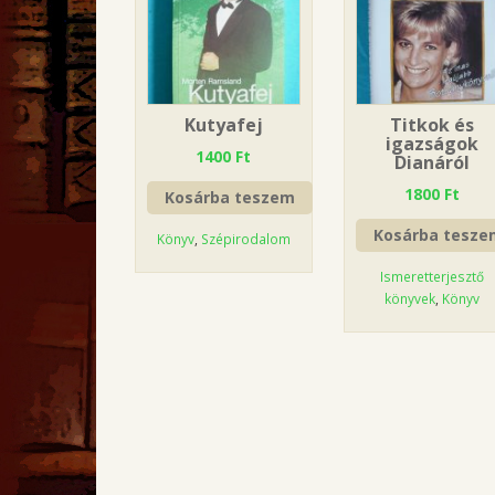
Kutyafej
Titkok és
igazságok
1400
Ft
Dianáról
1800
Ft
Kosárba teszem
Kosárba tesze
Könyv
,
Szépirodalom
Ismeretterjesztő
könyvek
,
Könyv