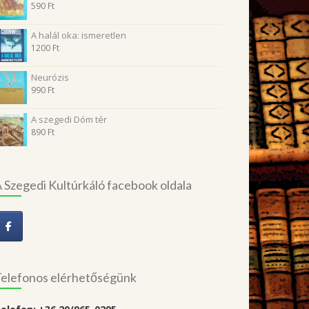
590
Ft
A halál oka: ismeretlen
1200
Ft
Neurózis
990
Ft
A szegedi Dóm tér
890
Ft
 Szegedi Kultúrkáló facebook oldala
elefonos elérhetőségünk