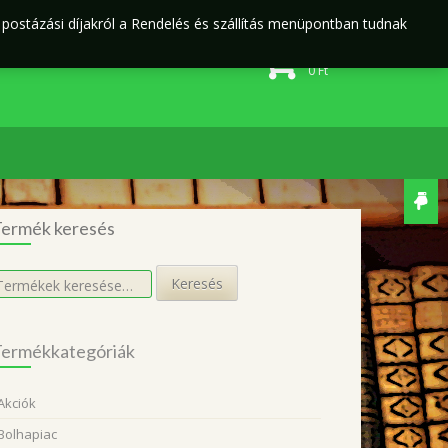
j postázási díjakról a Rendelés és szállítás menüpontban tudnak
Rendelés és szállítás
Adatvédelmi irányelvek
0 elem
0
Ft
ermék keresés
eresés
Keresés
övetkezőre:
ermékkategóriák
Akciók
Bolhapiac