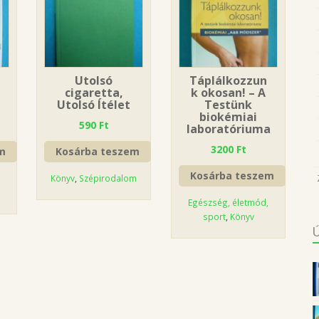
Utolsó
Táplálkozzun
cigaretta,
k okosan! – A
Utolsó Ítélet
Testünk
biokémiai
590
Ft
laboratóriuma
3200
Ft
m
Kosárba teszem
Kosárba teszem
Könyv
,
Szépirodalom
Egészség, életmód,
sport
,
Könyv