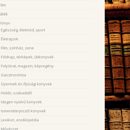
Film
Játék
Könyv
Egészség, életmód, sport
Életrajzok
Film, színház, zene
Földrajz, térképek, útikönyvek
Folyóirat, magazin, képregény
Gasztronómia
Gyermek és ifjúsági könyvek
Hobbi, szabadidő
Idegen nyelvű könyvek
Ismeretterjesztő könyvek
Lexikon, enciklopédia
Művészet