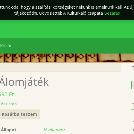
tunk oda, hogy a szállítási költségeket nekünk is emelnünk kell. Az ú
ÁSZF
Kapcsolat
káló Webáruház
tájékozódni. Üdvözlettel: A Kultúrkáló csapata
Bezárás
Kosár
T
Álomjáték
K
a
990
Ft
k
Készleten
T
Kosárba teszem
Állapot
Jó állapotú