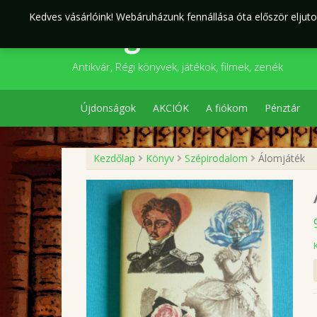
Skip
Kedves vásárlóink! Webáruházunk fennállása óta először eljutot
to
Szegedi Kultúr
content
Antikvár, Régi könyvek, játékok, filmek, zenék
Újdonságok
AKCIÓK
A fiókom
Pénztár
Kezdőlap
Könyv
Szépirodalom
Álomjáték