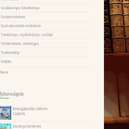
Szakkönyv, kézikönyv
Szépirodalom
Szórakoztató irodalom
Tankönyv, nyelvkönyv, szótár
Történelem, mitológia
Tudomány
Vallás
Zene
Újdonságok
Betegápolás otthon
1200
Ft
Divényi történet