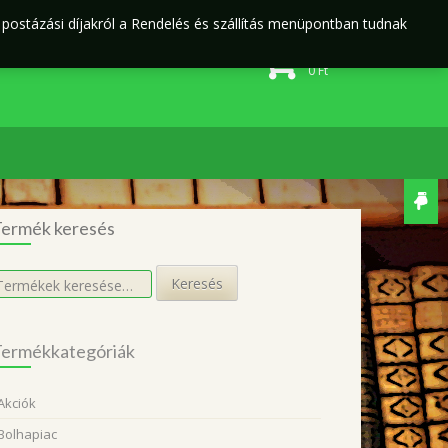
j postázási díjakról a Rendelés és szállítás menüpontban tudnak
Rendelés és szállítás
Adatvédelmi irányelvek
0 elem
0
Ft
ermék keresés
eresés
Keresés
övetkezőre:
ermékkategóriák
Akciók
Bolhapiac