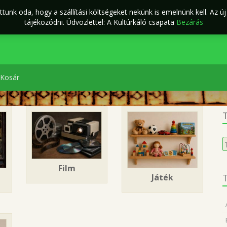
tunk oda, hogy a szállítási költségeket nekünk is emelnünk kell. Az ú
ÁSZF
Kapcsolat
káló Webáruház
tájékozódni. Üdvözlettel: A Kultúrkáló csapata
Bezárás
Kosár
T
K
a
k
Film
Játék
T