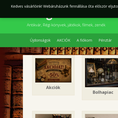
Skip
Kedves vásárlóink! Webáruházunk fennállása óta először eljutot
to
Szegedi Kultúr
content
Antikvár, Régi könyvek, játékok, filmek, zenék
Újdonságok
AKCIÓK
A fiókom
Pénztár
Akciók
Bolhapiac