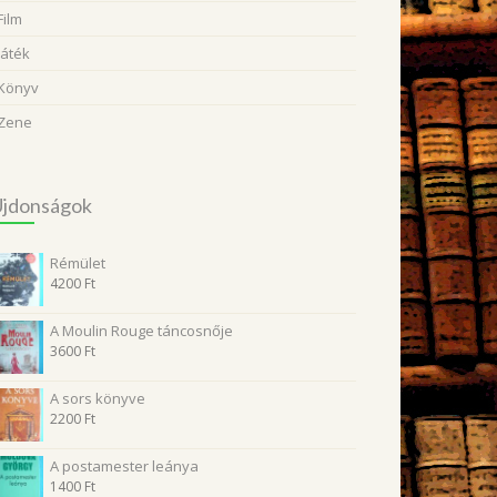
Film
Játék
Könyv
Zene
Újdonságok
Rémület
4200
Ft
A Moulin Rouge táncosnője
3600
Ft
A sors könyve
2200
Ft
A postamester leánya
1400
Ft