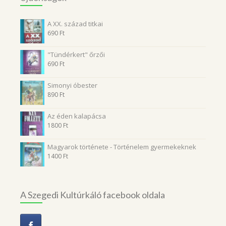
A XX. század titkai
690
Ft
"Tündérkert" őrzői
690
Ft
Simonyi óbester
890
Ft
Az éden kalapácsa
1800
Ft
Magyarok története - Történelem gyermekeknek
1400
Ft
A Szegedi Kultúrkáló facebook oldala