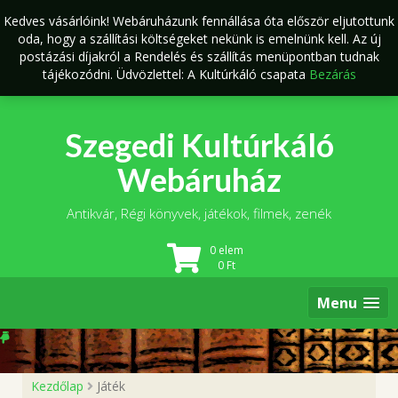
Skip
Kedves vásárlóink! Webáruházunk fennállása óta először eljutottunk
to
oda, hogy a szállítási költségeket nekünk is emelnünk kell. Az új
content
postázási díjakról a Rendelés és szállítás menüpontban tudnak
tájékozódni. Üdvözlettel: A Kultúrkáló csapata
Bezárás
Szegedi Kultúrkáló
Webáruház
Antikvár, Régi könyvek, játékok, filmek, zenék
0 elem
0
Ft
Menu
Kezdőlap
Játék