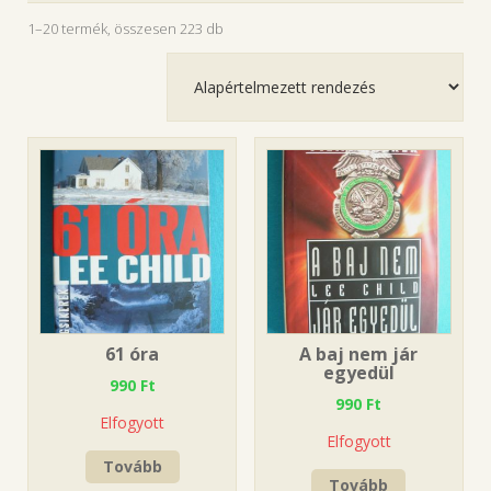
1–20 termék, összesen 223 db
61 óra
A baj nem jár
egyedül
990
Ft
990
Ft
Elfogyott
Elfogyott
Tovább
Tovább