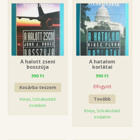
A halott zseni
A hatalom
bosszúja
korlátai
990
Ft
990
Ft
Elfogyott
Kosárba teszem
Tovább
Könyv
,
Szórakoztató
irodalom
Könyv
,
Szórakoztató
irodalom