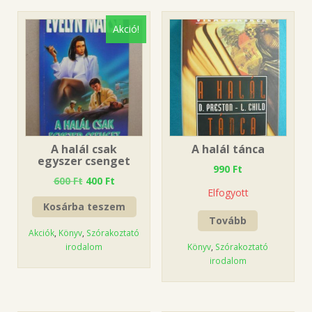
Akció!
A halál csak
A halál tánca
egyszer csenget
990
Ft
600
Ft
400
Ft
Elfogyott
Kosárba teszem
Tovább
Akciók
,
Könyv
,
Szórakoztató
irodalom
Könyv
,
Szórakoztató
irodalom