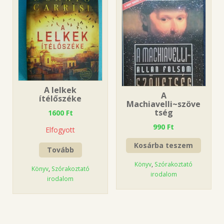
A lelkek
A
ítélőszéke
Machiavelli~szöve
tség
1600
Ft
990
Ft
Elfogyott
Kosárba teszem
Tovább
Könyv
,
Szórakoztató
Könyv
,
Szórakoztató
irodalom
irodalom