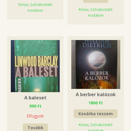
Könyv
,
Szórakoztató
Könyv
,
Szórakoztató
irodalom
irodalom
A berber kalózok
A baleset
1800
Ft
990
Ft
Kosárba teszem
Elfogyott
Könyv
,
Szórakoztató
Tovább
irodalom