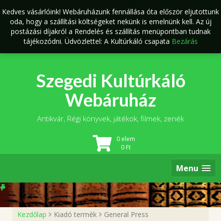
Skip
Kedves vásárlóink! Webáruházunk fennállása óta először eljutottunk
to
oda, hogy a szállítási költségeket nekünk is emelnünk kell. Az új
content
postázási díjakról a Rendelés és szállítás menüpontban tudnak
tájékozódni. Üdvözlettel: A Kultúrkáló csapata
Bezárás
Szegedi Kultúrkáló
Webáruház
Antikvár, Régi könyvek, játékok, filmek, zenék
0 elem
0
Ft
Menu
Kezdőlap
Kiadó termék
General Press