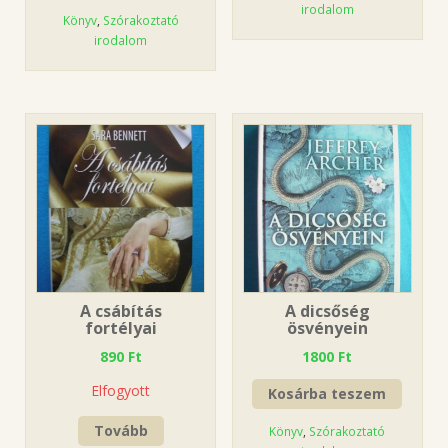
irodalom
Könyv
,
Szórakoztató
irodalom
A csábítás
A dicsőség
fortélyai
ösvényein
890
Ft
1800
Ft
Elfogyott
Kosárba teszem
Tovább
Könyv
,
Szórakoztató