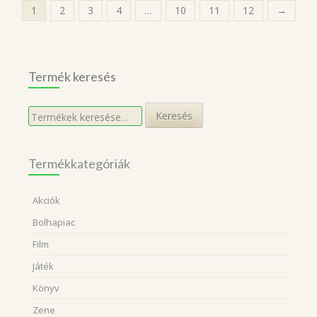
1
2
3
4
…
10
11
12
→
Termék keresés
Keresés
Keresés
a
következőre:
Termékkategóriák
Akciók
Bolhapiac
Film
Játék
Könyv
Zene