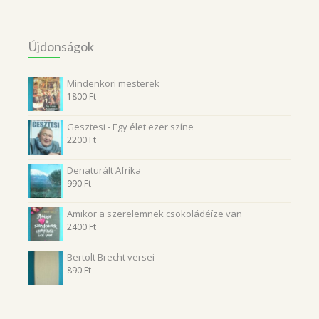
Újdonságok
Mindenkori mesterek
1800
Ft
Gesztesi - Egy élet ezer színe
2200
Ft
Denaturált Afrika
990
Ft
Amikor a szerelemnek csokoládéíze van
2400
Ft
Bertolt Brecht versei
890
Ft