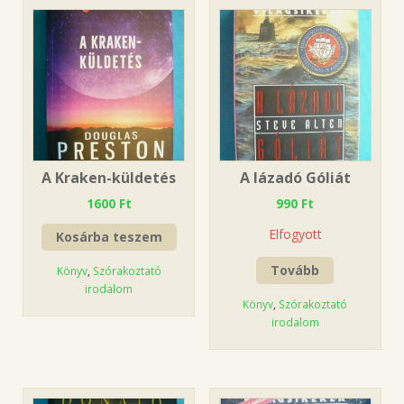
A Kraken-küldetés
A lázadó Góliát
1600
Ft
990
Ft
Elfogyott
Kosárba teszem
Tovább
Könyv
,
Szórakoztató
irodalom
Könyv
,
Szórakoztató
irodalom