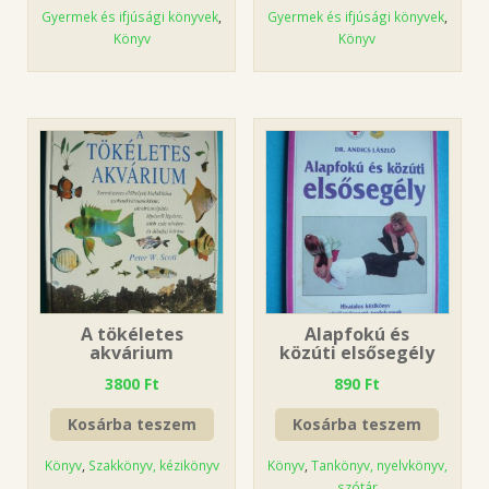
Gyermek és ifjúsági könyvek
,
Gyermek és ifjúsági könyvek
,
Könyv
Könyv
A tökéletes
Alapfokú és
akvárium
közúti elsősegély
3800
Ft
890
Ft
Kosárba teszem
Kosárba teszem
Könyv
,
Szakkönyv, kézikönyv
Könyv
,
Tankönyv, nyelvkönyv,
szótár