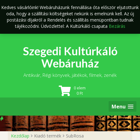
Skip
Kedves vásárlóink! Webáruházunk fennállása óta először eljutottunk
to
oda, hogy a szállítási költségeket nekünk is emelnünk kell. Az új
content
postázási díjakról a Rendelés és szállítás menüpontban tudnak
tájékozódni. Üdvözlettel: A Kultúrkáló csapata
Bezárás
Szegedi Kultúrkáló
Webáruház
Antikvár, Régi könyvek, játékok, filmek, zenék
0 elem
0
Ft
Menu
Kezdőlap
Kiadó termék
SubRosa