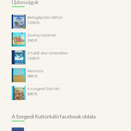
Újdonságok
Betegápolás otthon
1200
Ft
Divényi történet
590
Ft
A halál oka: ismeretlen
1200
Ft
Neurózis
990
Ft
A szegedi Dóm tér
890
Ft
A Szegedi Kultúrkáló facebook oldala