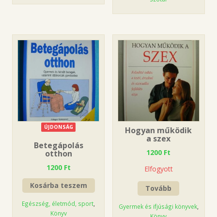
ÚJDONSÁG
Hogyan működik
a szex
Betegápolás
1200
Ft
otthon
1200
Ft
Elfogyott
Kosárba teszem
Tovább
Egészség, életmód, sport
,
Gyermek és ifjúsági könyvek
,
Könyv
Könyv