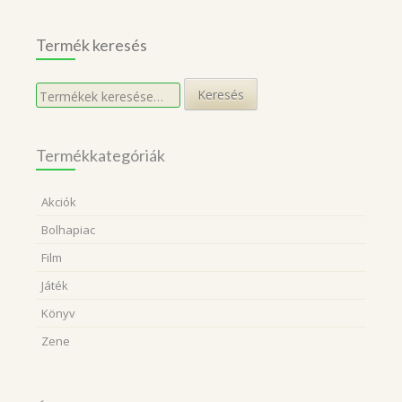
Termék keresés
Keresés
Keresés
a
következőre:
Termékkategóriák
Akciók
Bolhapiac
Film
Játék
Könyv
Zene