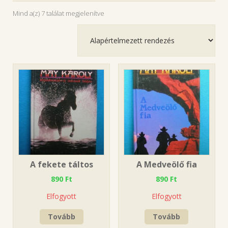
Mind a(z) 7 találat megjelenítve
A fekete táltos
A Medveölő fia
890
Ft
890
Ft
Elfogyott
Elfogyott
Tovább
Tovább