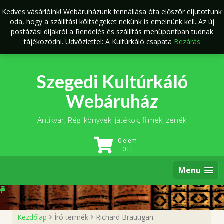
Skip
Kedves vásárlóink! Webáruházunk fennállása óta először eljutottunk
to
oda, hogy a szállítási költségeket nekünk is emelnünk kell. Az új
content
postázási díjakról a Rendelés és szállítás menüpontban tudnak
tájékozódni. Üdvözlettel: A Kultúrkáló csapata
Bezárás
Szegedi Kultúrkáló
Webáruház
Antikvár, Régi könyvek, játékok, filmek, zenék
0 elem
0
Ft
Menu
Kezdőlap
Író termék
Richard Brautigan