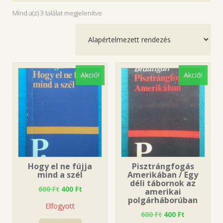
Mind a(z) 3 találat megjelenítve
Akció!
Akció!
Hogy el ne fújja
Pisztrángfogás
mind a szél
Amerikában / Egy
déli tábornok az
600
Ft
400
Ft
amerikai
polgárháborúban
Elfogyott
600
Ft
400
Ft