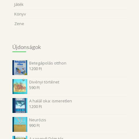
Játék
Könyv
Zene
Újdonságok
Betegápolás otthon
1200
Ft
Divényi történet
590
Ft
A halál oka: ismeretlen
1200
Ft
Neurózis
990
Ft
A szegedi Dóm tér