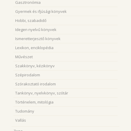
Gasztronómia
Gyermek és ifjúsági könyvek
Hobbi, szabadidő
Idegen nyelvű könyvek
Ismeretterjesztő könyvek
Lexikon, enciklopédia
Művészet
Szakkönyv, kézikönyv
Szépirodalom
Szórakoztató irodalom
Tankönyv, nyelvkönyv, szótár
Történelem, mitológia
Tudomány
Vallás
Zene