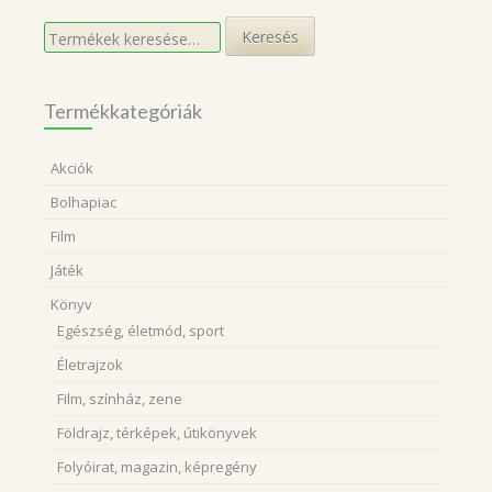
Keresés
Keresés
a
következőre:
Termékkategóriák
Akciók
Bolhapiac
Film
Játék
Könyv
Egészség, életmód, sport
Életrajzok
Film, színház, zene
Földrajz, térképek, útikönyvek
Folyóirat, magazin, képregény