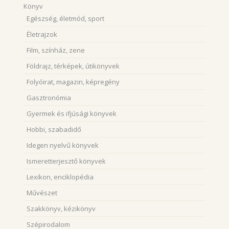
Könyv
Egészség, életmód, sport
Életrajzok
Film, színház, zene
Földrajz, térképek, útikönyvek
Folyóirat, magazin, képregény
Gasztronómia
Gyermek és ifjúsági könyvek
Hobbi, szabadidő
Idegen nyelvű könyvek
Ismeretterjesztő könyvek
Lexikon, enciklopédia
Művészet
Szakkönyv, kézikönyv
Szépirodalom