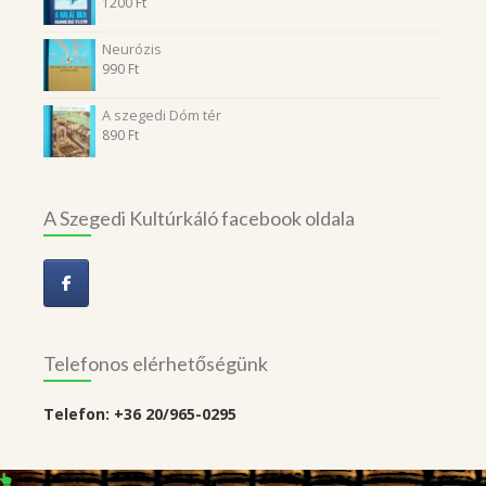
1200
Ft
Neurózis
990
Ft
A szegedi Dóm tér
890
Ft
A Szegedi Kultúrkáló facebook oldala
Telefonos elérhetőségünk
Telefon: +36 20/965-0295