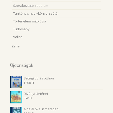
Szórakoztató irodalom
Tankönyv, nyelvkönyv, szótár
Történelem, mitológia
Tudomány
Vallás
Zene
Újdonságok
Betegápolás otthon
1200
Ft
Divényi történet
590
Ft
A halál oka: ismeretlen