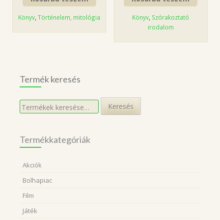
Könyv
,
Történelem, mitológia
Könyv
,
Szórakoztató
irodalom
Termék keresés
Keresés
Keresés
a
következőre:
Termékkategóriák
Akciók
Bolhapiac
Film
Játék