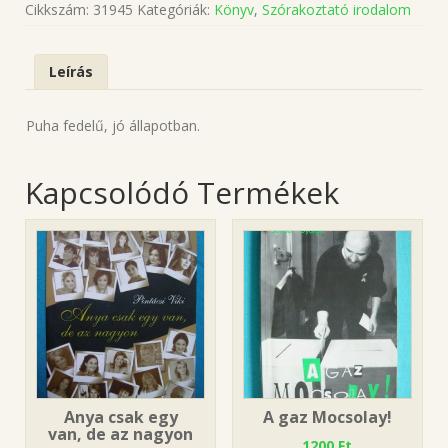
Cikkszám:
31945
Kategóriák:
Könyv
,
Szórakoztató irodalom
Leírás
Puha fedelű, jó állapotban.
Kapcsolódó Termékek
Anya csak egy
A gaz Mocsolay!
van, de az nagyon
1200
Ft