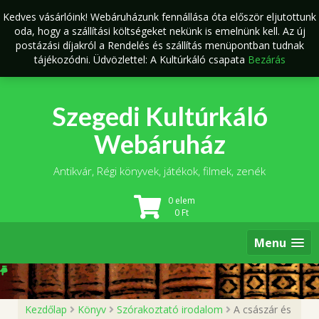
Skip
Kedves vásárlóink! Webáruházunk fennállása óta először eljutottunk
to
oda, hogy a szállítási költségeket nekünk is emelnünk kell. Az új
content
postázási díjakról a Rendelés és szállítás menüpontban tudnak
tájékozódni. Üdvözlettel: A Kultúrkáló csapata
Bezárás
Szegedi Kultúrkáló
Webáruház
Antikvár, Régi könyvek, játékok, filmek, zenék
0 elem
0
Ft
Menu
Kezdőlap
Könyv
Szórakoztató irodalom
A császár és