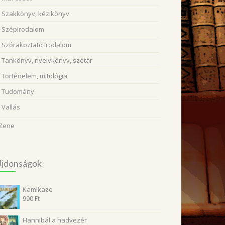
Szakkönyv, kézikönyv
Szépirodalom
Szórakoztató irodalom
Tankönyv, nyelvkönyv, szótár
Történelem, mitológia
Tudomány
Vallás
Zene
Újdonságok
Kamikaze
990
Ft
Hannibál a hadvezér