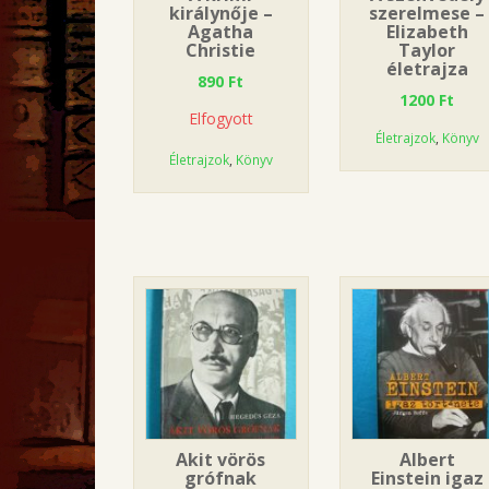
királynője –
szerelmese –
Agatha
Elizabeth
Christie
Taylor
életrajza
890
Ft
1200
Ft
Elfogyott
Életrajzok
,
Könyv
Életrajzok
,
Könyv
Akit vörös
Albert
grófnak
Einstein igaz