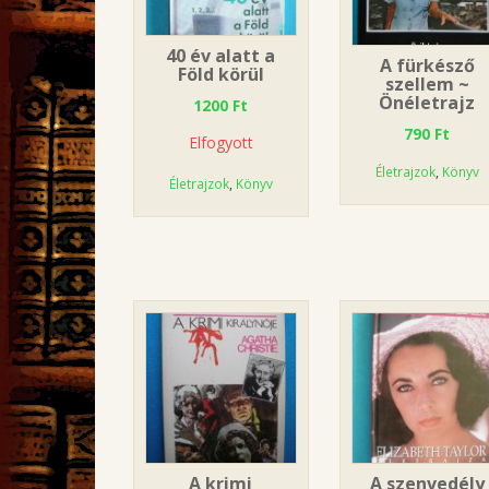
40 év alatt a
A fürkésző
Föld körül
szellem ~
Önéletrajz
1200
Ft
790
Ft
Elfogyott
Életrajzok
,
Könyv
Életrajzok
,
Könyv
A krimi
A szenvedély