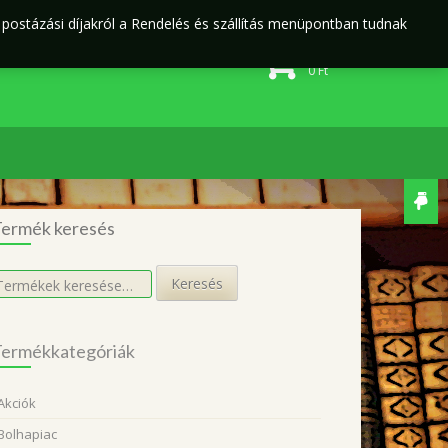
j postázási díjakról a Rendelés és szállítás menüpontban tudnak
Rendelés és szállítás
Adatvédelmi irányelvek
0 elem
0
Ft
ermék keresés
eresés
Keresés
övetkezőre:
ermékkategóriák
Akciók
Bolhapiac