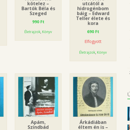
kötelez –
utcától a
Bartók Béla és
hidrogénbom
Szeged
báig – Edward
Teller élete és
990
Ft
kora
690
Ft
Életrajzok
,
Könyv
Elfogyott
Életrajzok
,
Könyv
Apám,
Árkádiában
Szindbád
éltem én is –