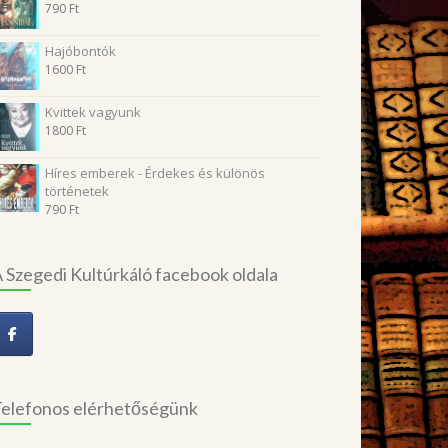
790
Ft
Hajóbontók
1600
Ft
Kvittek vagyunk
1800
Ft
Híres emberek - Érdekes és különös
történetek
790
Ft
 Szegedi Kultúrkáló facebook oldala
elefonos elérhetőségünk