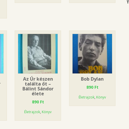
T
Az Úr készen
Bob Dylan
r
találta őt –
890
Ft
Bálint Sándor
élete
Életrajzok
,
Könyv
890
Ft
Életrajzok
,
Könyv