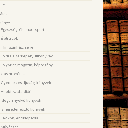
Film
Játék
Könyv
Egészség, életmód, sport
Életrajzok
Film, színház, zene
Földrajz, térképek, útikönyvek
Folyóirat, magazin, képregény
Gasztronómia
Gyermek és ifjúsági könyvek
Hobbi, szabadidő
Idegen nyelvű könyvek
Ismeretterjesztő könyvek
Lexikon, enciklopédia
Művészet