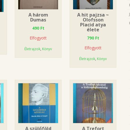
A három
A hit pajzsa ~
Dumas
Olofsson
Placid atya
490
Ft
élete
Elfogyott
790
Ft
Elfogyott
Életrajzok
,
Könyv
Életrajzok
,
Könyv
A szülőföld
A Trefort