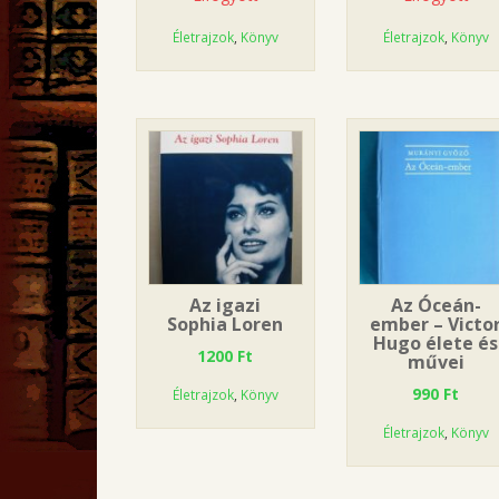
Életrajzok
,
Könyv
Életrajzok
,
Könyv
Az igazi
Az Óceán-
Sophia Loren
ember – Victo
Hugo élete és
1200
Ft
művei
990
Ft
Életrajzok
,
Könyv
Életrajzok
,
Könyv