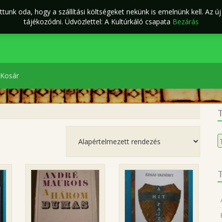
tunk oda, hogy a szállítási költségeket nekünk is emelnünk kell. Az ú
ÁSZF
Kapcsolat
káló Webáruház
tájékozódni. Üdvözlettel: A Kultúrkáló csapata
Bezárás
Kosár
T
K
a
k
T