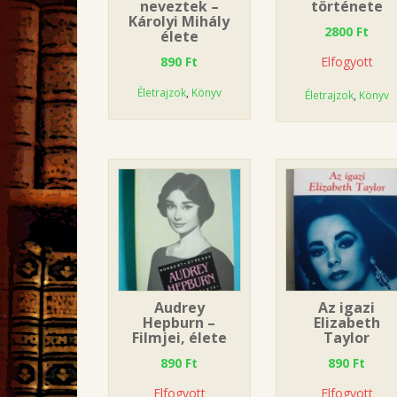
neveztek –
története
Károlyi Mihály
2800
Ft
élete
890
Ft
Elfogyott
Életrajzok
,
Könyv
Életrajzok
,
Könyv
Audrey
Az igazi
Hepburn –
Elizabeth
Filmjei, élete
Taylor
890
Ft
890
Ft
Elfogyott
Elfogyott