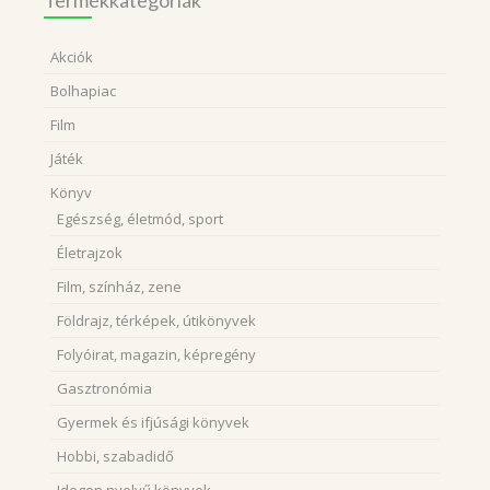
Termékkategóriák
Akciók
Bolhapiac
Film
Játék
Könyv
Egészség, életmód, sport
Életrajzok
Film, színház, zene
Földrajz, térképek, útikönyvek
Folyóirat, magazin, képregény
Gasztronómia
Gyermek és ifjúsági könyvek
Hobbi, szabadidő