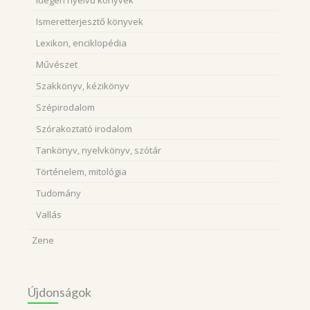
Idegen nyelvű könyvek
Ismeretterjesztő könyvek
Lexikon, enciklopédia
Művészet
Szakkönyv, kézikönyv
Szépirodalom
Szórakoztató irodalom
Tankönyv, nyelvkönyv, szótár
Történelem, mitológia
Tudomány
Vallás
Zene
Újdonságok