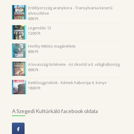
Erdélyország aranykora - Transylvania keserű
elveszítése
690
Ft
Legendás 12
1200
Ft
Horthy Miklós magánélete
890
Ft
A lovasság története - Az ókortól a II. világháborúig
690
Ft
Kettősügynökök - Kémek háborúja 6. könyv
1800
Ft
A Szegedi Kultúrkáló facebook oldala