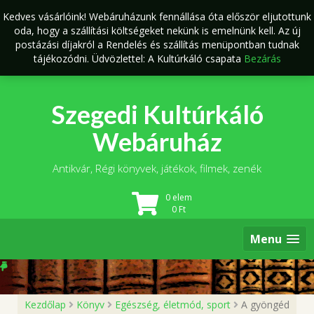
Skip
Kedves vásárlóink! Webáruházunk fennállása óta először eljutottunk
to
oda, hogy a szállítási költségeket nekünk is emelnünk kell. Az új
content
postázási díjakról a Rendelés és szállítás menüpontban tudnak
tájékozódni. Üdvözlettel: A Kultúrkáló csapata
Bezárás
Szegedi Kultúrkáló
Webáruház
Antikvár, Régi könyvek, játékok, filmek, zenék
0 elem
0
Ft
Menu
Kezdőlap
Könyv
Egészség, életmód, sport
A gyöngéd