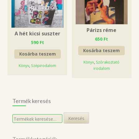
Párizs réme
A hét kicsi suszter
650
Ft
590
Ft
Kosárba teszem
Kosárba teszem
Könyv
,
Szórakoztató
Könyv
,
Szépirodalom
irodalom
Termék keresés
Keresés
Keresés
a
következőre: