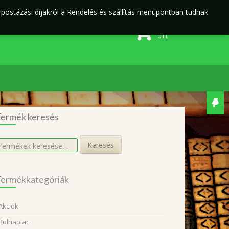
j postázási díjakról a Rendelés és szállítás menüpontban tudnak
Rendelés és szállítás
Adatvédelmi irányelvek
0 elem
0
Ft
ermék keresés
eresés
Keresés
övetkezőre:
ermékkategóriák
Akciók
Bolhapiac