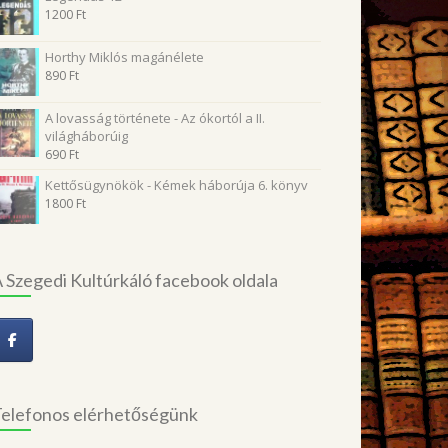
1200
Ft
Horthy Miklós magánélete
890
Ft
A lovasság története - Az ókortól a II.
világháborúig
690
Ft
Kettősügynökök - Kémek háborúja 6. könyv
1800
Ft
 Szegedi Kultúrkáló facebook oldala
elefonos elérhetőségünk