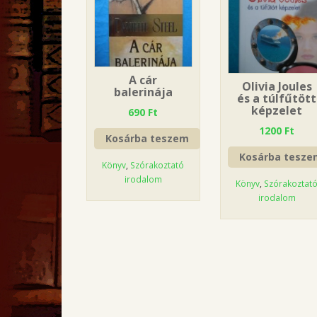
A cár
Olivia Joules
balerinája
és a túlfűtött
képzelet
690
Ft
1200
Ft
Kosárba teszem
Kosárba tesze
Könyv
,
Szórakoztató
irodalom
Könyv
,
Szórakoztat
irodalom