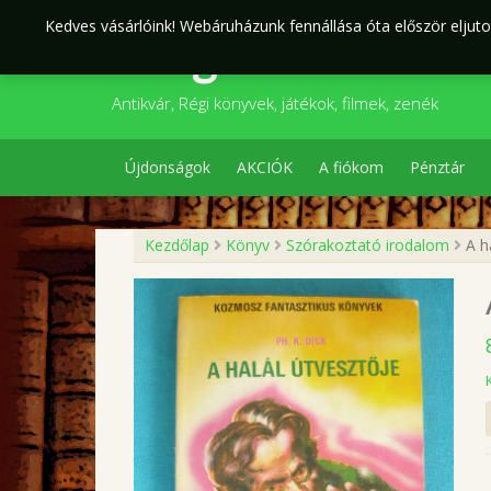
Skip
Kedves vásárlóink! Webáruházunk fennállása óta először eljutot
to
Szegedi Kultúr
content
Antikvár, Régi könyvek, játékok, filmek, zenék
Újdonságok
AKCIÓK
A fiókom
Pénztár
Kezdőlap
Könyv
Szórakoztató irodalom
A ha