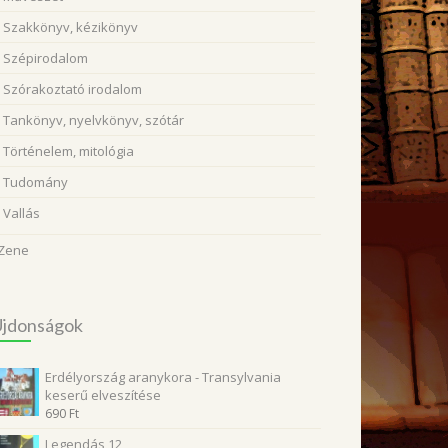
Szakkönyv, kézikönyv
Szépirodalom
Szórakoztató irodalom
Tankönyv, nyelvkönyv, szótár
Történelem, mitológia
Tudomány
Vallás
Zene
Újdonságok
Erdélyország aranykora - Transylvania
keserű elveszítése
690
Ft
Legendás 12