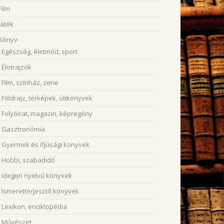
Film
Játék
Könyv
Egészség, életmód, sport
Életrajzok
Film, színház, zene
Földrajz, térképek, útikönyvek
Folyóirat, magazin, képregény
Gasztronómia
Gyermek és ifjúsági könyvek
Hobbi, szabadidő
Idegen nyelvű könyvek
Ismeretterjesztő könyvek
Lexikon, enciklopédia
Művészet