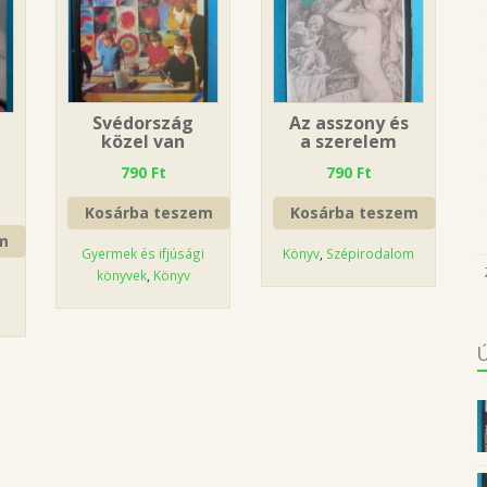
Svédország
Az asszony és
közel van
a szerelem
790
Ft
790
Ft
Kosárba teszem
Kosárba teszem
m
Gyermek és ifjúsági
Könyv
,
Szépirodalom
könyvek
,
Könyv
ó