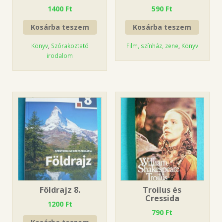
1400
Ft
590
Ft
Kosárba teszem
Kosárba teszem
Könyv
,
Szórakoztató
Film, színház, zene
,
Könyv
irodalom
Földrajz 8.
Troilus és
Cressida
1200
Ft
790
Ft