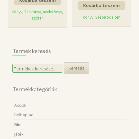
Kosárba teszem
Kosárba teszem
Könyv
,
Tankönyv, nyelvkönyv,
Könyv
,
Szépirodalom
szótár
Termék keresés
Keresés
Keresés
a
következőre:
Termékkategóriák
Akciók
Bolhapiac
Film
Játék