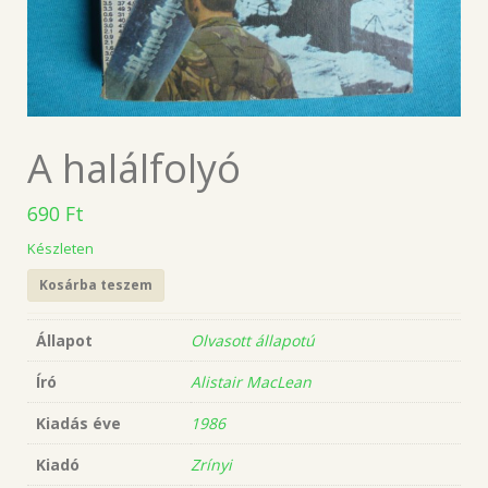
A halálfolyó
690
Ft
Készleten
Kosárba teszem
Állapot
Olvasott állapotú
Író
Alistair MacLean
Kiadás éve
1986
Kiadó
Zrínyi