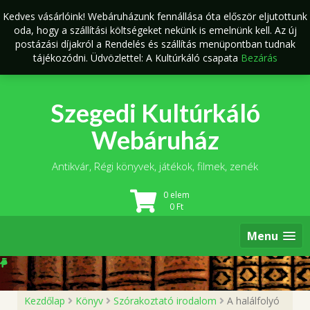
Skip
Kedves vásárlóink! Webáruházunk fennállása óta először eljutottunk
to
oda, hogy a szállítási költségeket nekünk is emelnünk kell. Az új
content
postázási díjakról a Rendelés és szállítás menüpontban tudnak
tájékozódni. Üdvözlettel: A Kultúrkáló csapata
Bezárás
Szegedi Kultúrkáló
Webáruház
Antikvár, Régi könyvek, játékok, filmek, zenék
0 elem
0
Ft
Menu
Kezdőlap
Könyv
Szórakoztató irodalom
A halálfolyó