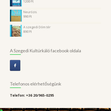
1200
Ft
Neurózis
990
Ft
A szegedi Dóm tér
890
Ft
A Szegedi Kultúrkáló facebook oldala
Telefonos elérhetőségünk
Telefon: +36 20/965-0295