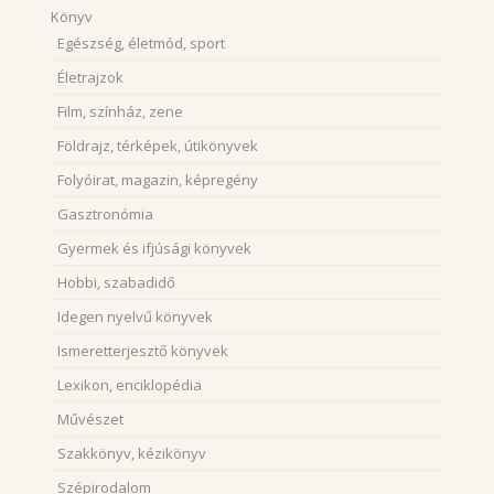
Könyv
Egészség, életmód, sport
Életrajzok
Film, színház, zene
Földrajz, térképek, útikönyvek
Folyóirat, magazin, képregény
Gasztronómia
Gyermek és ifjúsági könyvek
Hobbi, szabadidő
Idegen nyelvű könyvek
Ismeretterjesztő könyvek
Lexikon, enciklopédia
Művészet
Szakkönyv, kézikönyv
Szépirodalom