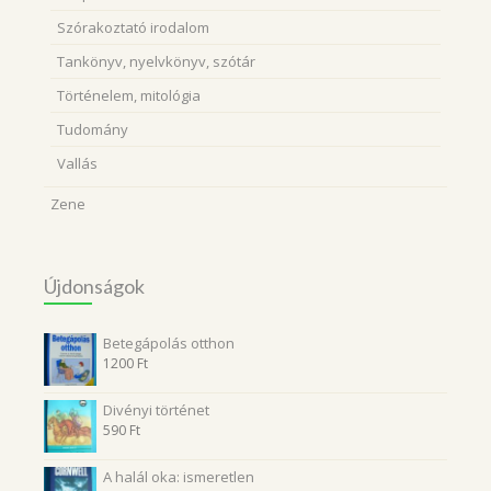
Szórakoztató irodalom
Tankönyv, nyelvkönyv, szótár
Történelem, mitológia
Tudomány
Vallás
Zene
Újdonságok
Betegápolás otthon
1200
Ft
Divényi történet
590
Ft
A halál oka: ismeretlen