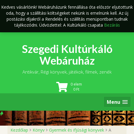
Skip
Kedves vásárlóink! Webáruházunk fennállása óta először eljutottunk
to
oda, hogy a szállítási költségeket nekünk is emelnünk kell. Az új
content
postázási díjakról a Rendelés és szállítás menüpontban tudnak
tájékozódni. Üdvözlettel: A Kultúrkáló csapata
Bezárás
Szegedi Kultúrkáló
Webáruház
Antikvár, Régi könyvek, játékok, filmek, zenék
0 elem
0
Ft
Menu
Kezdőlap
Könyv
Gyermek és ifjúsági könyvek
A