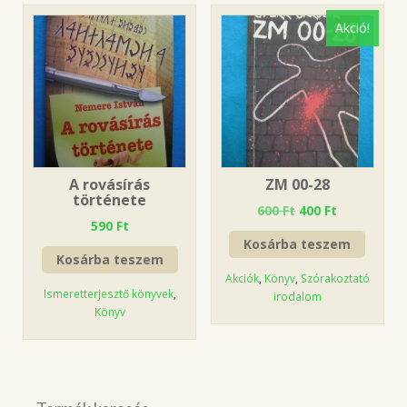
Akció!
A rovásírás
ZM 00-28
története
600
Ft
400
Ft
590
Ft
Kosárba teszem
Kosárba teszem
Akciók
,
Könyv
,
Szórakoztató
Ismeretterjesztő könyvek
,
irodalom
Könyv