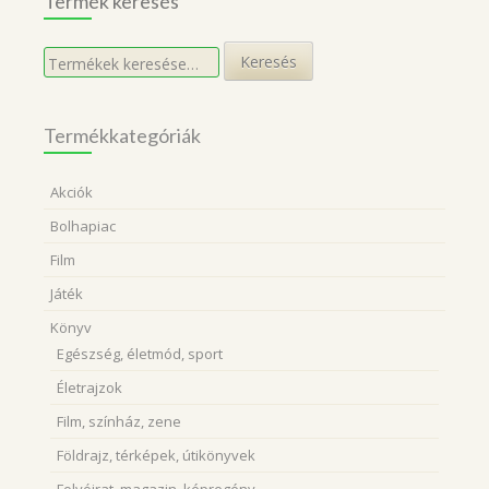
Termék keresés
Keresés
Keresés
a
következőre:
Termékkategóriák
Akciók
Bolhapiac
Film
Játék
Könyv
Egészség, életmód, sport
Életrajzok
Film, színház, zene
Földrajz, térképek, útikönyvek
Folyóirat, magazin, képregény