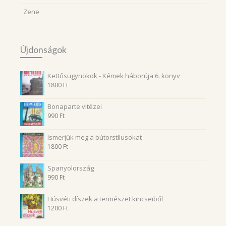
Zene
Újdonságok
Kettősügynökök - Kémek háborúja 6. könyv
1800
Ft
Bonaparte vitézei
990
Ft
Ismerjük meg a bútorstílusokat
1800
Ft
Spanyolország
990
Ft
Húsvéti díszek a természet kincseiből
1200
Ft