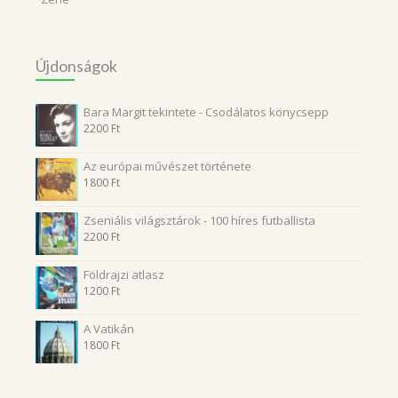
Újdonságok
Bara Margit tekintete - Csodálatos könycsepp
2200
Ft
Az európai művészet története
1800
Ft
Zseniális világsztárok - 100 híres futballista
2200
Ft
Földrajzi atlasz
1200
Ft
A Vatikán
1800
Ft