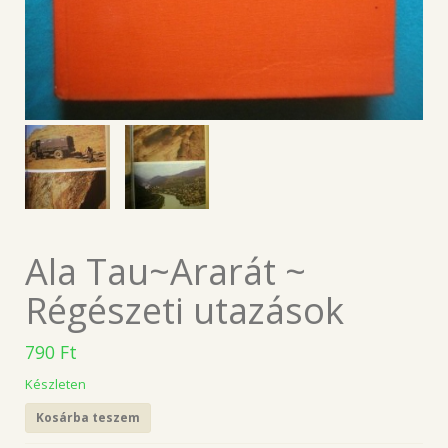
Ala Tau~Ararát ~
Régészeti utazások
790
Ft
Készleten
Kosárba teszem