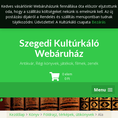
Skip
Kedves vásárlóink! Webáruházunk fennállása óta először eljutottunk
to
oda, hogy a szállítási költségeket nekünk is emelnünk kell. Az új
content
postázási díjakról a Rendelés és szállítás menüpontban tudnak
tájékozódni. Üdvözlettel: A Kultúrkáló csapata
Bezárás
Szegedi Kultúrkáló
Webáruház
Antikvár, Régi könyvek, játékok, filmek, zenék
0 elem
0
Ft
Menu
Kezdőlap
Könyv
Földrajz, térképek, útikönyvek
Ala