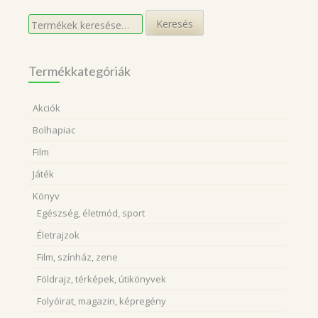
Keresés
Keresés
a
következőre:
Termékkategóriák
Akciók
Bolhapiac
Film
Játék
Könyv
Egészség, életmód, sport
Életrajzok
Film, színház, zene
Földrajz, térképek, útikönyvek
Folyóirat, magazin, képregény