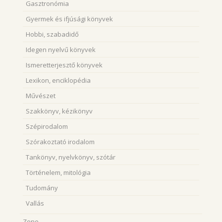
Gasztronómia
Gyermek és ifjúsági könyvek
Hobbi, szabadidő
Idegen nyelvű könyvek
Ismeretterjesztő könyvek
Lexikon, enciklopédia
Művészet
Szakkönyv, kézikönyv
Szépirodalom
Szórakoztató irodalom
Tankönyv, nyelvkönyv, szótár
Történelem, mitológia
Tudomány
Vallás
Zene