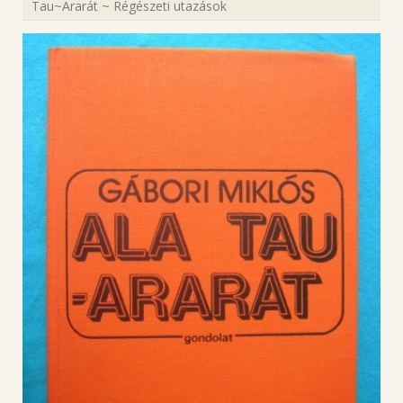
Tau~Ararát ~ Régészeti utazások