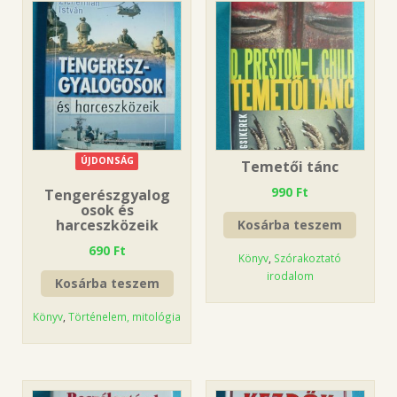
ÚJDONSÁG
Temetői tánc
990
Ft
Tengerészgyalog
osok és
harceszközeik
Kosárba teszem
690
Ft
Könyv
,
Szórakoztató
irodalom
Kosárba teszem
Könyv
,
Történelem, mitológia