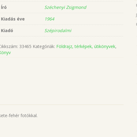
Író
Széchenyi Zsigmond
Kiadás éve
1964
Kiadó
Szépirodalmi
Cikkszám:
33465
Kategóriák:
Földrajz, térképek, útikönyvek
,
Könyv
ete-fehér fotókkal.