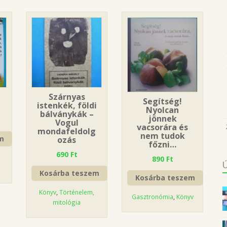
z
Szárnyas
Segítség!
istenkék, földi
Nyolcan
bálványkák –
jönnek
Vogul
vacsorára és
mondafeldolg
nem tudok
m
ozás
főzni…
690
Ft
890
Ft
Kosárba teszem
Kosárba teszem
Könyv
,
Történelem,
Gasztronómia
,
Könyv
mitológia