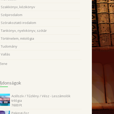
Szakkönyv, kézikönyv
Szépirodalom
Szórakoztató irodalom
Tankönyv, nyelvkönyv, szótár
Történelem, mitológia
Tudomány
Vallás
Zene
Újdonságok
Acélszív / Tűzlény / Vész - Leszámolók
trilógia
7600
Ft
Pekingi ősz