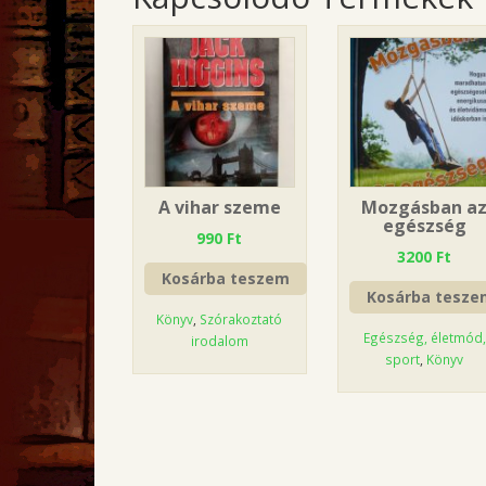
A vihar szeme
Mozgásban a
egészség
990
Ft
3200
Ft
Kosárba teszem
Kosárba tesze
Könyv
,
Szórakoztató
Egészség, életmód,
irodalom
sport
,
Könyv