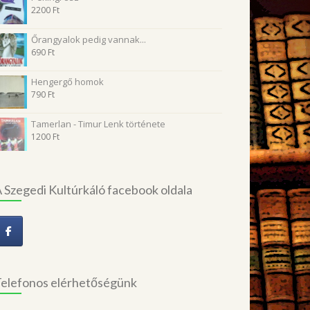
2200
Ft
Őrangyalok pedig vannak...
690
Ft
Hengergő homok
790
Ft
Tamerlan - Timur Lenk története
1200
Ft
 Szegedi Kultúrkáló facebook oldala
elefonos elérhetőségünk