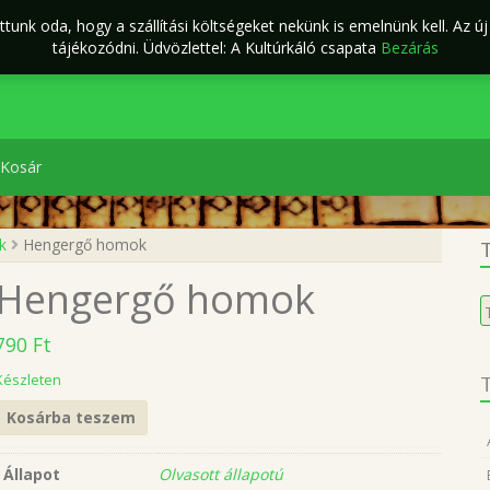
tunk oda, hogy a szállítási költségeket nekünk is emelnünk kell. Az ú
ÁSZF
Kapcsolat
káló Webáruház
tájékozódni. Üdvözlettel: A Kultúrkáló csapata
Bezárás
Kosár
k
Hengergő homok
T
Hengergő homok
K
a
790
Ft
k
Készleten
T
Kosárba teszem
Állapot
Olvasott állapotú