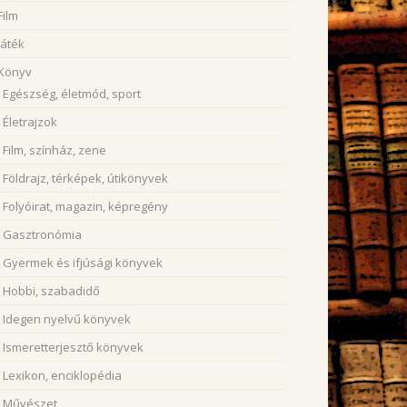
Film
Játék
Könyv
Egészség, életmód, sport
Életrajzok
Film, színház, zene
Földrajz, térképek, útikönyvek
Folyóirat, magazin, képregény
Gasztronómia
Gyermek és ifjúsági könyvek
Hobbi, szabadidő
Idegen nyelvű könyvek
Ismeretterjesztő könyvek
Lexikon, enciklopédia
Művészet