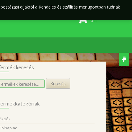
j postázási díjakról a Rendelés és szállítás menüpontban tudnak
Rendelés és szállítás
Adatvédelmi irányelvek
0 elem
0
Ft
ermék keresés
eresés
Keresés
övetkezőre:
ermékkategóriák
Akciók
Bolhapiac