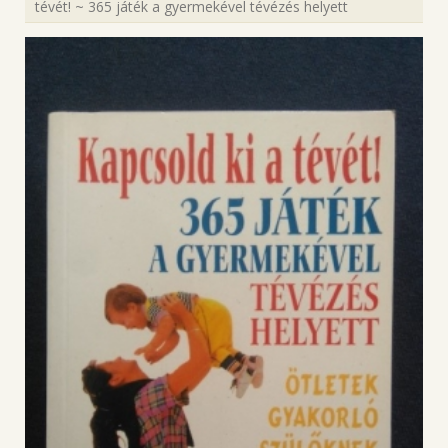
tévét! ~ 365 játék a gyermekével tévézés helyett