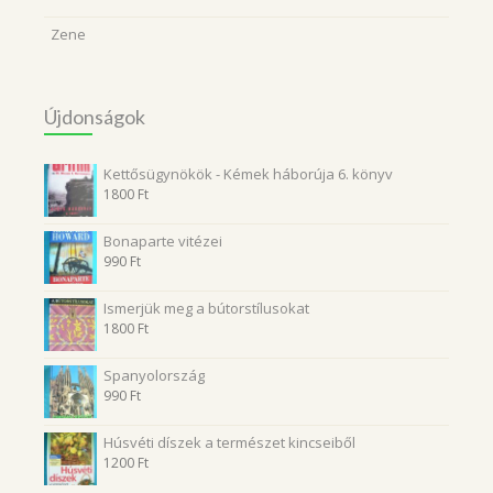
Zene
Újdonságok
Kettősügynökök - Kémek háborúja 6. könyv
1800
Ft
Bonaparte vitézei
990
Ft
Ismerjük meg a bútorstílusokat
1800
Ft
Spanyolország
990
Ft
Húsvéti díszek a természet kincseiből
1200
Ft