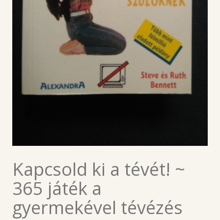
Kapcsold ki a tévét! ~
365 játék a
gyermekével tévézés