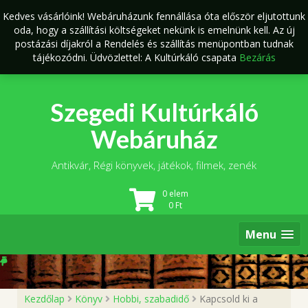
Skip
Kedves vásárlóink! Webáruházunk fennállása óta először eljutottunk
to
oda, hogy a szállítási költségeket nekünk is emelnünk kell. Az új
content
postázási díjakról a Rendelés és szállítás menüpontban tudnak
tájékozódni. Üdvözlettel: A Kultúrkáló csapata
Bezárás
Szegedi Kultúrkáló
Webáruház
Antikvár, Régi könyvek, játékok, filmek, zenék
0 elem
0
Ft
Menu
Kezdőlap
Könyv
Hobbi, szabadidő
Kapcsold ki a