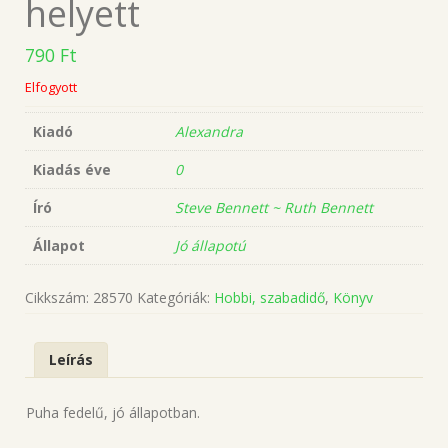
helyett
790
Ft
Elfogyott
Kiadó
Alexandra
Kiadás éve
0
Író
Steve Bennett ~ Ruth Bennett
Állapot
Jó állapotú
Cikkszám:
28570
Kategóriák:
Hobbi, szabadidő
,
Könyv
Leírás
Puha fedelű, jó állapotban.