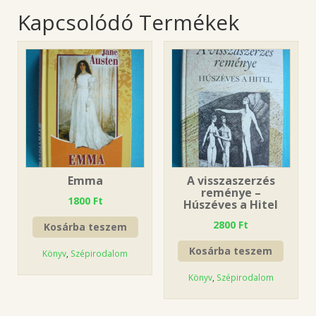
Kapcsolódó Termékek
Emma
A visszaszerzés
reménye –
1800
Ft
Húszéves a Hitel
2800
Ft
Kosárba teszem
Kosárba teszem
Könyv
,
Szépirodalom
Könyv
,
Szépirodalom