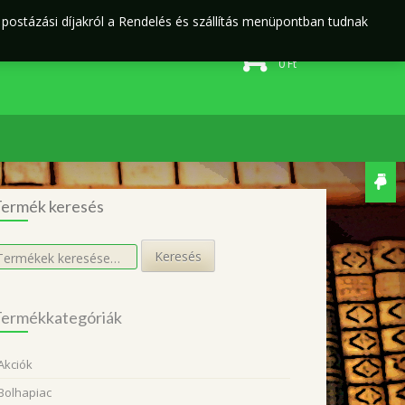
j postázási díjakról a Rendelés és szállítás menüpontban tudnak
Rendelés és szállítás
Adatvédelmi irányelvek
0 elem
0
Ft
ermék keresés
eresés
Keresés
övetkezőre:
ermékkategóriák
Akciók
Bolhapiac