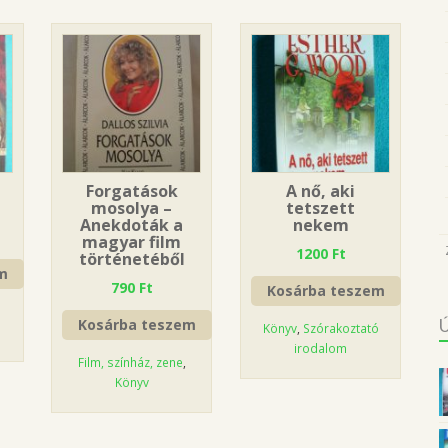
Forgatások
A nő, aki
mosolya –
tetszett
Anekdoták a
nekem
magyar film
1200
Ft
történetéből
m
790
Ft
Kosárba teszem
ó
Kosárba teszem
Könyv
,
Szórakoztató
irodalom
Film, színház, zene
,
Könyv