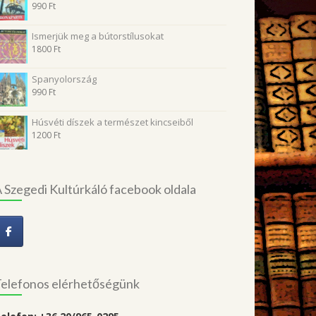
990
Ft
Ismerjük meg a bútorstílusokat
1800
Ft
Spanyolország
990
Ft
Húsvéti díszek a természet kincseiből
1200
Ft
 Szegedi Kultúrkáló facebook oldala
elefonos elérhetőségünk