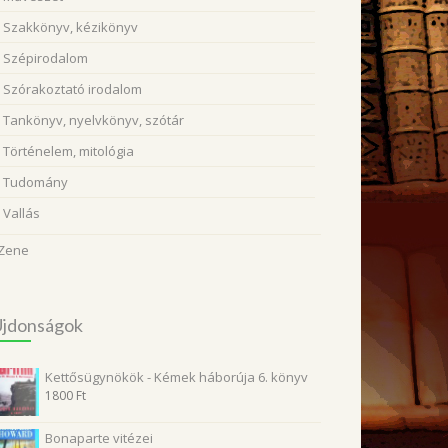
Szakkönyv, kézikönyv
Szépirodalom
Szórakoztató irodalom
Tankönyv, nyelvkönyv, szótár
Történelem, mitológia
Tudomány
Vallás
Zene
Újdonságok
Kettősügynökök - Kémek háborúja 6. könyv
1800
Ft
Bonaparte vitézei