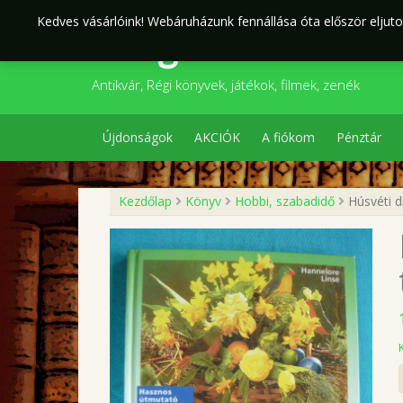
Skip
Kedves vásárlóink! Webáruházunk fennállása óta először eljutot
to
Szegedi Kultúr
content
Antikvár, Régi könyvek, játékok, filmek, zenék
Újdonságok
AKCIÓK
A fiókom
Pénztár
Kezdőlap
Könyv
Hobbi, szabadidő
Húsvéti d