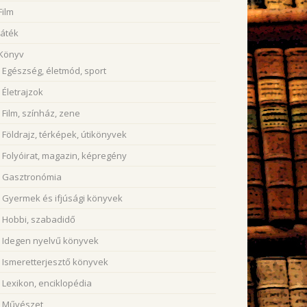
Film
Játék
Könyv
Egészség, életmód, sport
Életrajzok
Film, színház, zene
Földrajz, térképek, útikönyvek
Folyóirat, magazin, képregény
Gasztronómia
Gyermek és ifjúsági könyvek
Hobbi, szabadidő
Idegen nyelvű könyvek
Ismeretterjesztő könyvek
Lexikon, enciklopédia
Művészet