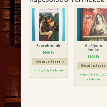
Szerelmeink
A sólyom
éneke
1600
Ft
1800
Ft
Kosárba teszem
Kosárba tesze
Könyv
,
Szépirodalom
Könyv
,
Szórakoztat
irodalom