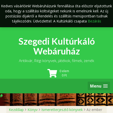
Skip
Kedves vásárlóink! Webáruházunk fennállása óta először eljutottunk
to
oda, hogy a szállítási költségeket nekünk is emelnünk kell. Az új
content
postázási díjakról a Rendelés és szállítás menüpontban tudnak
tájékozódni. Üdvözlettel: A Kultúrkáló csapata
Bezárás
Szegedi Kultúrkáló
Webáruház
Antikvár, Régi könyvek, játékok, filmek, zenék
0 elem
0
Ft
Menu
Kezdőlap
Könyv
Ismeretterjesztő könyvek
Az ember