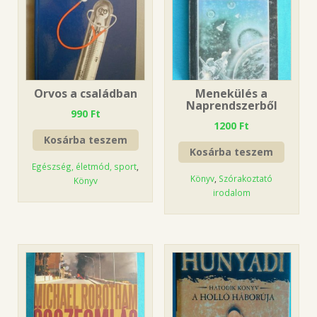
Orvos a családban
Menekülés a
Naprendszerből
990
Ft
1200
Ft
Kosárba teszem
Kosárba teszem
Egészség, életmód, sport
,
Könyv
,
Szórakoztató
Könyv
irodalom