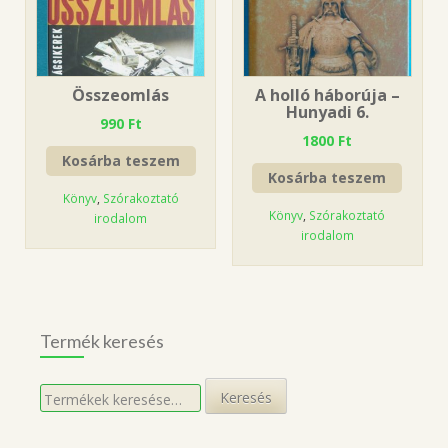
Összeomlás
A holló háborúja –
Hunyadi 6.
990
Ft
1800
Ft
Kosárba teszem
Kosárba teszem
Könyv
,
Szórakoztató
Könyv
,
Szórakoztató
irodalom
irodalom
Termék keresés
Keresés
Keresés
a
következőre: