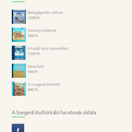
Betegápolás otthon
1200
Ft
Divényi történet
590
Ft
A halál oka: ismeretlen
1200
Ft
Neurózis
990
Ft
A szegedi Dóm tér
890
Ft
A Szegedi Kultúrkáló facebook oldala