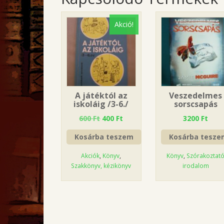
Akció!
A játéktól az
Veszedelmes
iskoláig /3-6./
sorscsapás
600
Ft
400
Ft
3200
Ft
Kosárba teszem
Kosárba tesze
Akciók
,
Könyv
,
Könyv
,
Szórakoztat
Szakkönyv, kézikönyv
irodalom