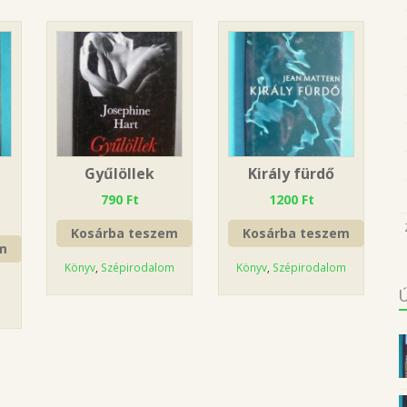
Gyűlöllek
Király fürdő
790
Ft
1200
Ft
Kosárba teszem
Kosárba teszem
m
Könyv
,
Szépirodalom
Könyv
,
Szépirodalom
ó