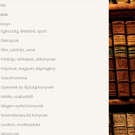
Film
Játék
Könyv
Egészség, életmód, sport
Életrajzok
Film, színház, zene
Földrajz, térképek, útikönyvek
Folyóirat, magazin, képregény
Gasztronómia
Gyermek és ifjúsági könyvek
Hobbi, szabadidő
Idegen nyelvű könyvek
Ismeretterjesztő könyvek
Lexikon, enciklopédia
Művészet