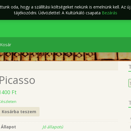
tunk oda, hogy a szállítási költségeket nekünk is emelnünk kell. Az ú
ÁSZF
Kapcsolat
káló Webáruház
tájékozódni. Üdvözlettel: A Kultúrkáló csapata
Bezárás
Kosár
T
Picasso
K
a
1400
Ft
k
Készleten
T
Kosárba teszem
Állapot
Jó állapotú