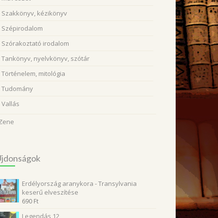
Szakkönyv, kézikönyv
Szépirodalom
Szórakoztató irodalom
Tankönyv, nyelvkönyv, szótár
Történelem, mitológia
Tudomány
Vallás
Zene
Újdonságok
Erdélyország aranykora - Transylvania
keserű elveszítése
690
Ft
Legendás 12