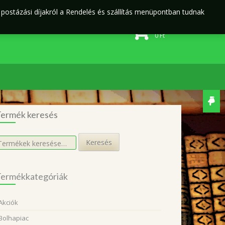
j postázási díjakról a Rendelés és szállítás menüpontban tudnak
Rendelés és szállítás
Adatvédelmi irányelvek
0 elem
0
Ft
ermék keresés
eresés
Keresés
övetkezőre:
ermékkategóriák
Akciók
Bolhapiac