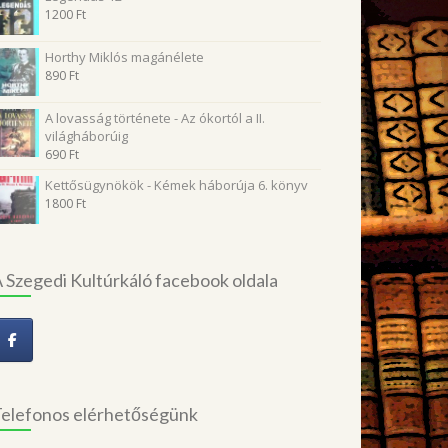
1200
Ft
Horthy Miklós magánélete
890
Ft
A lovasság története - Az ókortól a II.
világháborúig
690
Ft
Kettősügynökök - Kémek háborúja 6. könyv
1800
Ft
 Szegedi Kultúrkáló facebook oldala
elefonos elérhetőségünk