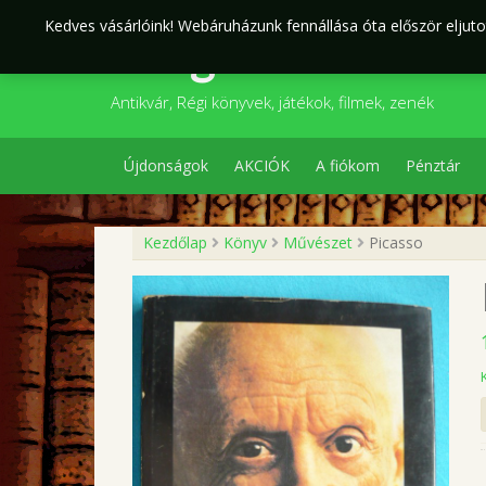
Skip
Kedves vásárlóink! Webáruházunk fennállása óta először eljutot
to
Szegedi Kultúr
content
Antikvár, Régi könyvek, játékok, filmek, zenék
Újdonságok
AKCIÓK
A fiókom
Pénztár
Kezdőlap
Könyv
Művészet
Picasso