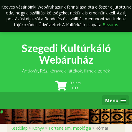
Skip
Kedves vásárlóink! Webáruházunk fennállása óta először eljutottunk
to
oda, hogy a szállítási költségeket nekünk is emelnünk kell. Az új
content
postázási díjakról a Rendelés és szállítás menüpontban tudnak
tájékozódni. Üdvözlettel: A Kultúrkáló csapata
Bezárás
Szegedi Kultúrkáló
Webáruház
Antikvár, Régi könyvek, játékok, filmek, zenék
0 elem
0
Ft
Menu
Kezdőlap
Könyv
Történelem, mitológia
Római