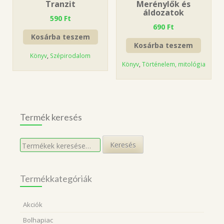
Tranzit
Merénylők és
áldozatok
590
Ft
690
Ft
Kosárba teszem
Kosárba teszem
Könyv
,
Szépirodalom
Könyv
,
Történelem, mitológia
Termék keresés
Keresés
Keresés
a
következőre:
Termékkategóriák
Akciók
Bolhapiac