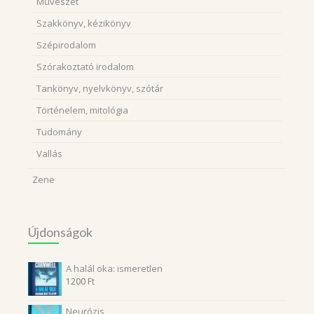
Művészet
Szakkönyv, kézikönyv
Szépirodalom
Szórakoztató irodalom
Tankönyv, nyelvkönyv, szótár
Történelem, mitológia
Tudomány
Vallás
Zene
Újdonságok
A halál oka: ismeretlen
1200
Ft
Neurózis