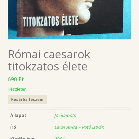
Római caesarok
titokzatos élete
690
Ft
Készleten
Kosárba teszem
Állapot
Jó állapotú
Író
Lévai Anita – Potó István
Kiadás éve
2004