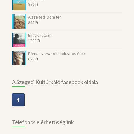
990
Ft
A szegedi Dóm tér
890
Ft
Emlékirataim
1200
Ft
Római caesarok titokzatos élete
690
Ft
A Szegedi Kultúrkáló facebook oldala
Telefonos elérhetőségünk