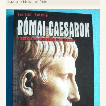
caesarok titokzatos élete