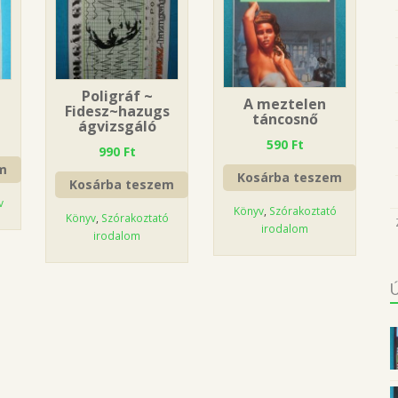
Poligráf ~
A meztelen
Fidesz~hazugs
táncosnő
ágvizsgáló
590
Ft
990
Ft
m
Kosárba teszem
Kosárba teszem
v
Könyv
,
Szórakoztató
Könyv
,
Szórakoztató
irodalom
irodalom