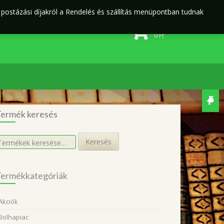
j postázási díjakról a Rendelés és szállítás menüpontban tudnak
Rendelés és szállítás
Adatvédelmi irányelvek
0 elem
0
Ft
ermék keresés
eresés
Keresés
övetkezőre:
ermékkategóriák
Akciók
Bolhapiac