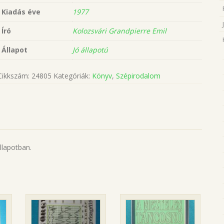
Kiadás éve
1977
Író
Kolozsvári Grandpierre Emil
Állapot
Jó állapotú
Cikkszám:
24805
Kategóriák:
Könyv
,
Szépirodalom
llapotban.