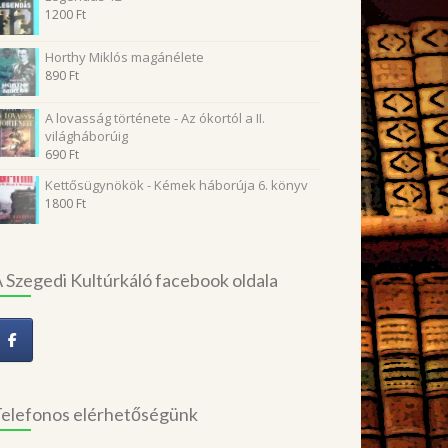
1200
Ft
Horthy Miklós magánélete
890
Ft
A lovasság története - Az ókortól a II.
világháborúig
690
Ft
Kettősügynökök - Kémek háborúja 6. könyv
1800
Ft
 Szegedi Kultúrkáló facebook oldala
elefonos elérhetőségünk