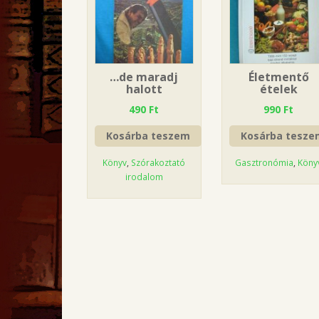
…de maradj
Életmentő
halott
ételek
490
Ft
990
Ft
Kosárba teszem
Kosárba tesze
Könyv
,
Szórakoztató
Gasztronómia
,
Köny
irodalom