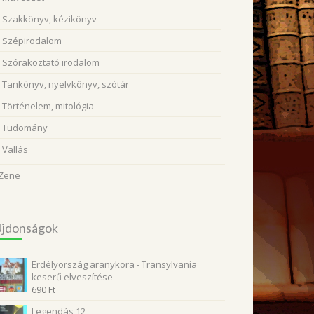
Szakkönyv, kézikönyv
Szépirodalom
Szórakoztató irodalom
Tankönyv, nyelvkönyv, szótár
Történelem, mitológia
Tudomány
Vallás
Zene
Újdonságok
Erdélyország aranykora - Transylvania
keserű elveszítése
690
Ft
Legendás 12