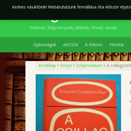
Skip
Kedves vásárlóink! Webáruházunk fennállása óta először eljutot
to
Szegedi Kultúr
content
Antikvár, Régi könyvek, játékok, filmek, zenék
Újdonságok
AKCIÓK
A fiókom
Pénztár
Kezdőlap
Könyv
Szépirodalom
A csillagsze