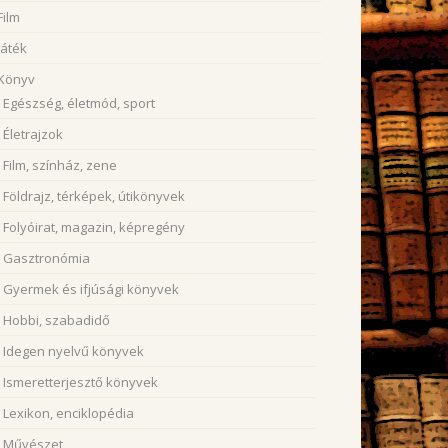
Film
Játék
Könyv
Egészség, életmód, sport
Életrajzok
Film, színház, zene
Földrajz, térképek, útikönyvek
Folyóirat, magazin, képregény
Gasztronómia
Gyermek és ifjúsági könyvek
Hobbi, szabadidő
Idegen nyelvű könyvek
Ismeretterjesztő könyvek
Lexikon, enciklopédia
Művészet