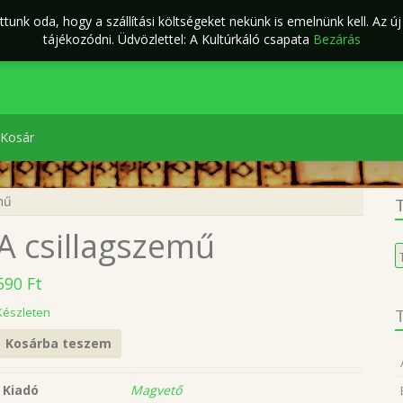
tunk oda, hogy a szállítási költségeket nekünk is emelnünk kell. Az ú
ÁSZF
Kapcsolat
káló Webáruház
tájékozódni. Üdvözlettel: A Kultúrkáló csapata
Bezárás
Kosár
mű
T
A csillagszemű
K
a
590
Ft
k
Készleten
T
Kosárba teszem
Kiadó
Magvető