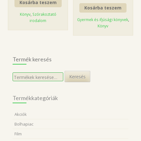
Kosárba teszem
Kosárba teszem
Könyv
,
Szórakoztató
Gyermek és ifjúsági könyvek
,
irodalom
Könyv
Termék keresés
Keresés
Keresés
a
következőre:
Termékkategóriák
Akciók
Bolhapiac
Film