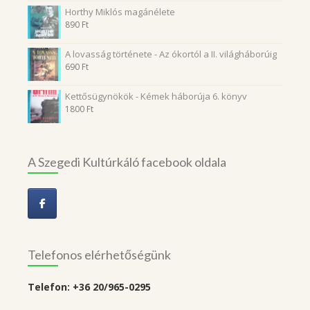
Horthy Miklós magánélete
890
Ft
A lovasság története - Az ókortól a II. világháborúig
690
Ft
Kettősügynökök - Kémek háborúja 6. könyv
1800
Ft
A Szegedi Kultúrkáló facebook oldala
Telefonos elérhetőségünk
Telefon: +36 20/965-0295