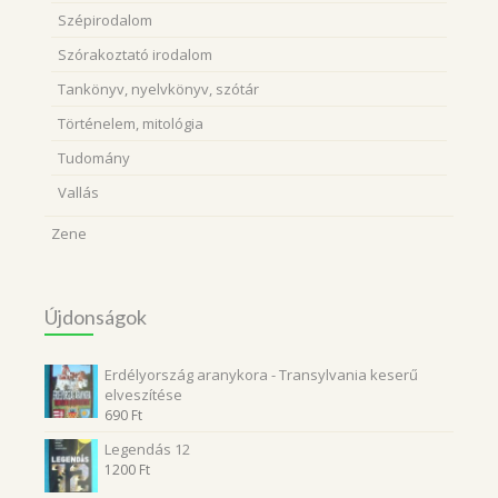
Szépirodalom
Szórakoztató irodalom
Tankönyv, nyelvkönyv, szótár
Történelem, mitológia
Tudomány
Vallás
Zene
Újdonságok
Erdélyország aranykora - Transylvania keserű
elveszítése
690
Ft
Legendás 12
1200
Ft