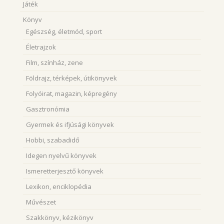
Játék
Könyv
Egészség, életmód, sport
Életrajzok
Film, színház, zene
Földrajz, térképek, útikönyvek
Folyóirat, magazin, képregény
Gasztronómia
Gyermek és ifjúsági könyvek
Hobbi, szabadidő
Idegen nyelvű könyvek
Ismeretterjesztő könyvek
Lexikon, enciklopédia
Művészet
Szakkönyv, kézikönyv