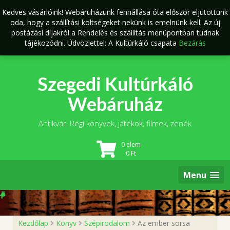
Skip
Kedves vásárlóink! Webáruházunk fennállása óta először eljutottunk
to
oda, hogy a szállítási költségeket nekünk is emelnünk kell. Az új
content
postázási díjakról a Rendelés és szállítás menüpontban tudnak
tájékozódni. Üdvözlettel: A Kultúrkáló csapata
Bezárás
Szegedi Kultúrkáló
Webáruház
Antikvár, Régi könyvek, játékok, filmek, zenék
0 elem
0
Ft
Menu
Kezdőlap
Könyv
Szépirodalom
Az ember sorsa