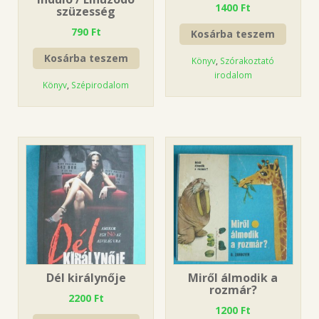
1400
Ft
szüzesség
790
Ft
Kosárba teszem
Kosárba teszem
Könyv
,
Szórakoztató
irodalom
Könyv
,
Szépirodalom
Dél királynője
Miről álmodik a
rozmár?
2200
Ft
1200
Ft