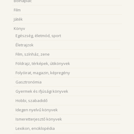
Bolhapiac
Film
Játék
Könyv
Egészség, életmód, sport
Életrajzok
Film, színház, zene
Földrajz, térképek, útikönyvek
Folyóirat, magazin, képregény
Gasztronómia
Gyermek és ifjúsági könyvek
Hobbi, szabadidő
Idegen nyelvű könyvek
Ismeretterjesztő könyvek
Lexikon, enciklopédia