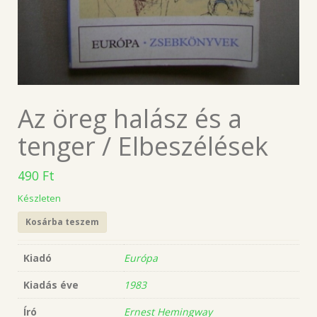
Az öreg halász és a
tenger / Elbeszélések
490
Ft
Készleten
Kosárba teszem
Kiadó
Európa
Kiadás éve
1983
Író
Ernest Hemingway