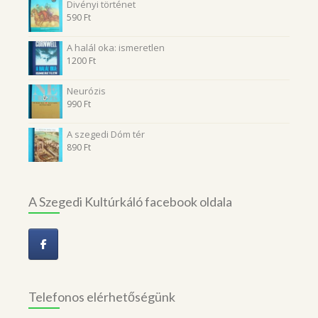
Divényi történet
590
Ft
A halál oka: ismeretlen
1200
Ft
Neurózis
990
Ft
A szegedi Dóm tér
890
Ft
A Szegedi Kultúrkáló facebook oldala
Telefonos elérhetőségünk