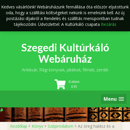
Skip
Kedves vásárlóink! Webáruházunk fennállása óta először eljutottunk
to
oda, hogy a szállítási költségeket nekünk is emelnünk kell. Az új
content
postázási díjakról a Rendelés és szállítás menüpontban tudnak
tájékozódni. Üdvözlettel: A Kultúrkáló csapata
Bezárás
Szegedi Kultúrkáló
Webáruház
Antikvár, Régi könyvek, játékok, filmek, zenék
0 elem
0
Ft
Menu
Kezdőlap
Könyv
Szépirodalom
Az öreg halász és a