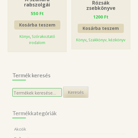
Rózsák
rabszolgái
zsebkönyve
550
Ft
1200
Ft
Kosárba teszem
Kosárba teszem
Könyv
,
Szórakoztató
Könyv
,
Szakkönyv, kézikönyv
irodalom
Termék keresés
Keresés
Keresés
a
következőre:
Termékkategóriák
Akciók