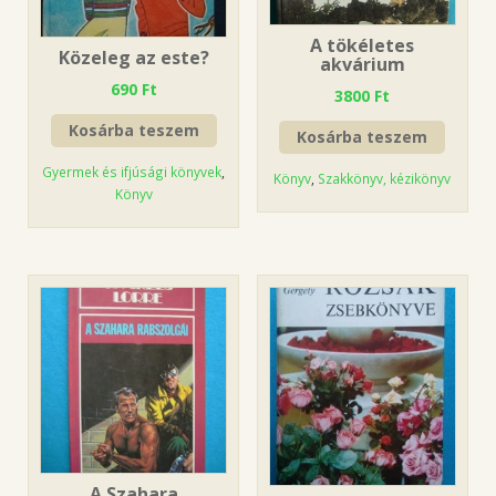
A tökéletes
Közeleg az este?
akvárium
690
Ft
3800
Ft
Kosárba teszem
Kosárba teszem
Gyermek és ifjúsági könyvek
,
Könyv
,
Szakkönyv, kézikönyv
Könyv
A Szahara