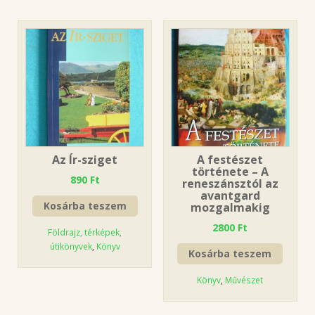
Az Ír-sziget
A festészet
története – A
890
Ft
reneszánsztól az
avantgard
Kosárba teszem
mozgalmakig
2800
Ft
Földrajz, térképek,
útikönyvek
,
Könyv
Kosárba teszem
Könyv
,
Művészet