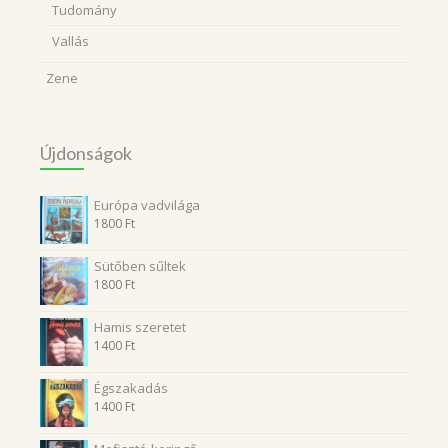
Tudomány
Vallás
Zene
Újdonságok
Európa vadvilága
1800
Ft
Sütőben sűltek
1800
Ft
Hamis szeretet
1400
Ft
Égszakadás
1400
Ft