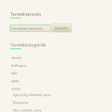
Termék keresés
Keresés
Keresés
a
következőre:
Termékkategóriák
Akciók
Bolhapiac
Film
Játék
Könyv
Egészség, életmód, sport
Életrajzok
Film, színház, zene