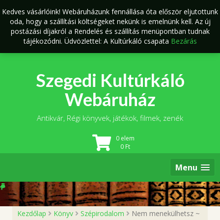
Skip
Kedves vásárlóink! Webáruházunk fennállása óta először eljutottunk
to
oda, hogy a szállítási költségeket nekünk is emelnünk kell. Az új
content
postázási díjakról a Rendelés és szállítás menüpontban tudnak
tájékozódni. Üdvözlettel: A Kultúrkáló csapata
Bezárás
Szegedi Kultúrkáló
Webáruház
Antikvár, Régi könyvek, játékok, filmek, zenék
0 elem
0
Ft
Menu
Kezdőlap
Könyv
Szépirodalom
Nem menekülhetsz ~