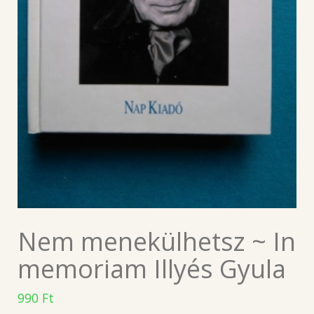
Nem menekülhetsz ~ In
memoriam Illyés Gyula
990
Ft