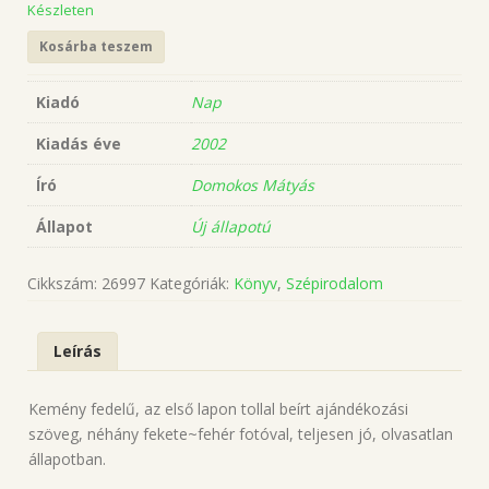
Készleten
Kosárba teszem
Kiadó
Nap
Kiadás éve
2002
Író
Domokos Mátyás
Állapot
Új állapotú
Cikkszám:
26997
Kategóriák:
Könyv
,
Szépirodalom
Leírás
Kemény fedelű, az első lapon tollal beírt ajándékozási
szöveg, néhány fekete~fehér fotóval, teljesen jó, olvasatlan
állapotban.