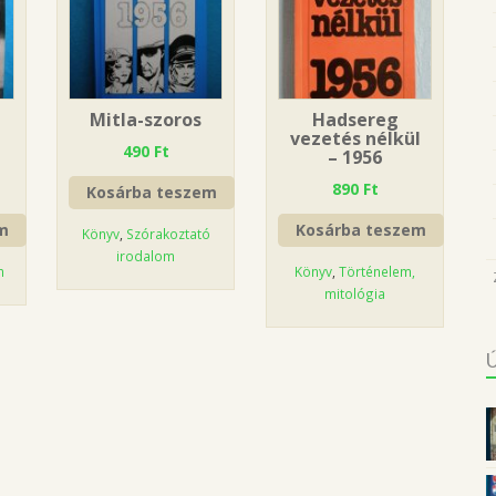
Mitla-szoros
Hadsereg
vezetés nélkül
490
Ft
– 1956
890
Ft
Kosárba teszem
m
Kosárba teszem
Könyv
,
Szórakoztató
irodalom
m
Könyv
,
Történelem,
mitológia