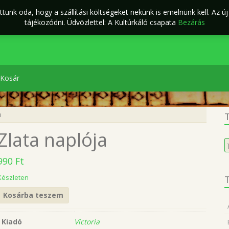
tunk oda, hogy a szállítási költségeket nekünk is emelnünk kell. Az ú
ÁSZF
Kapcsolat
káló Webáruház
tájékozódni. Üdvözlettel: A Kultúrkáló csapata
Bezárás
Kosár
a
T
Zlata naplója
K
a
990
Ft
k
Készleten
T
Kosárba teszem
Kiadó
Victoria