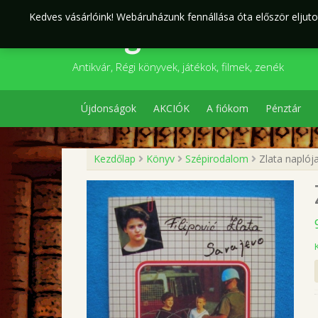
Skip
Kedves vásárlóink! Webáruházunk fennállása óta először eljutot
to
Szegedi Kultúr
content
Antikvár, Régi könyvek, játékok, filmek, zenék
Újdonságok
AKCIÓK
A fiókom
Pénztár
Kezdőlap
Könyv
Szépirodalom
Zlata naplój