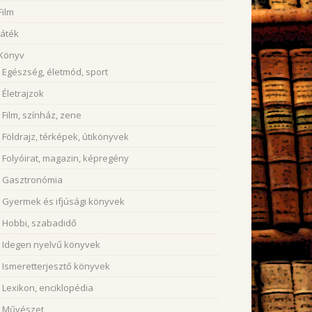
Film
Játék
Könyv
Egészség, életmód, sport
Életrajzok
Film, színház, zene
Földrajz, térképek, útikönyvek
Folyóirat, magazin, képregény
Gasztronómia
Gyermek és ifjúsági könyvek
Hobbi, szabadidő
Idegen nyelvű könyvek
Ismeretterjesztő könyvek
Lexikon, enciklopédia
Művészet