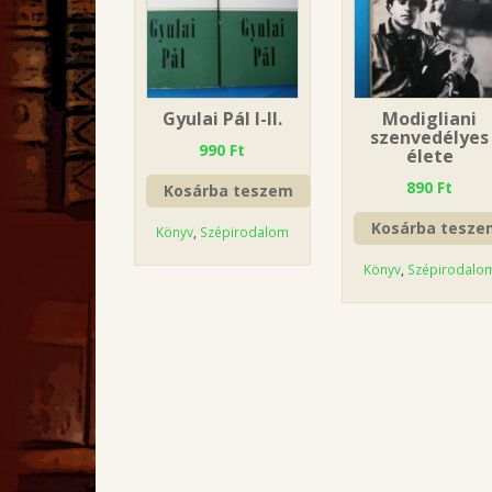
Gyulai Pál I-II.
Modigliani
szenvedélyes
990
Ft
élete
890
Ft
Kosárba teszem
Kosárba tesze
Könyv
,
Szépirodalom
Könyv
,
Szépirodalo