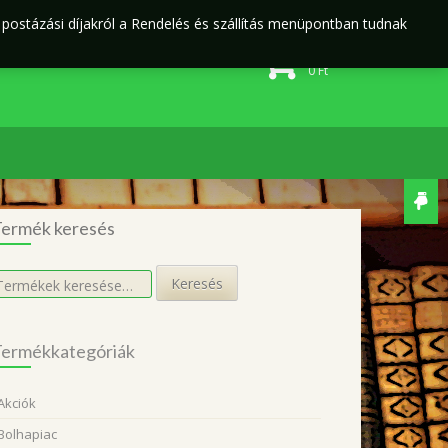
j postázási díjakról a Rendelés és szállítás menüpontban tudnak
Rendelés és szállítás
Adatvédelmi irányelvek
0 elem
0
Ft
ermék keresés
eresés
Keresés
övetkezőre:
ermékkategóriák
Akciók
Bolhapiac