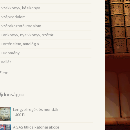
Szakkönyv, kézikönyv
Szépirodalom
Szórakoztató irodalom
Tankönyv, nyelvkönyv, szótár
Történelem, mitológia
Tudomány
Vallás
Zene
Újdonságok
Lengyel regék és mondák
1400
Ft
A SAS titkos katonai akciói