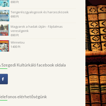
690
Ft
Tengerészgyalogosok és harceszközeik
690
Ft
Magyarok a hadak útján - Fájdalmas
vereségeink
690
Ft
Winnetou
1400
Ft
 Szegedi Kultúrkáló facebook oldala
elefonos elérhetőségünk