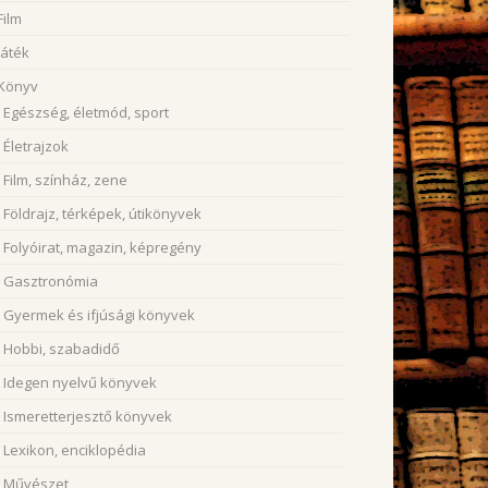
Film
Játék
Könyv
Egészség, életmód, sport
Életrajzok
Film, színház, zene
Földrajz, térképek, útikönyvek
Folyóirat, magazin, képregény
Gasztronómia
Gyermek és ifjúsági könyvek
Hobbi, szabadidő
Idegen nyelvű könyvek
Ismeretterjesztő könyvek
Lexikon, enciklopédia
Művészet