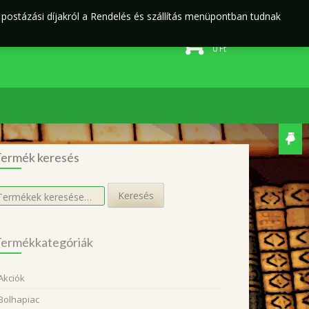
j postázási díjakról a Rendelés és szállítás menüpontban tudnak
Rendelés és szállítás
Adatvédelmi irányelvek
0 elem
0
Ft
ermék keresés
eresés
Keresés
övetkezőre:
ermékkategóriák
Akciók
Bolhapiac