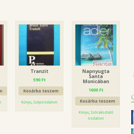
Tranzit
Napnyugta
Santa
590
Ft
Monicában
1600
Ft
m
Kosárba teszem
Kosárba teszem
m
Könyv
,
Szépirodalom
Könyv
,
Szórakoztató
irodalom