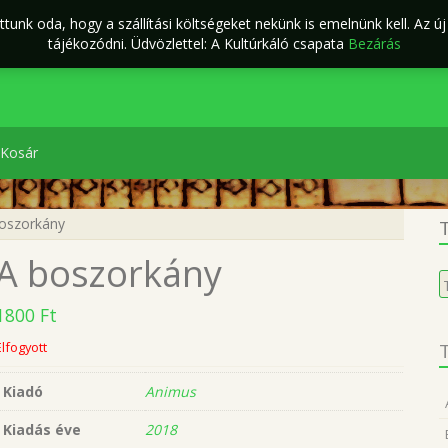
tunk oda, hogy a szállítási költségeket nekünk is emelnünk kell. Az ú
ÁSZF
Kapcsolat
káló Webáruház
tájékozódni. Üdvözlettel: A Kultúrkáló csapata
Bezárás
Kosár
oszorkány
T
A boszorkány
K
a
1800
Ft
k
Elfogyott
T
Kiadó
Animus
Kiadás éve
2018