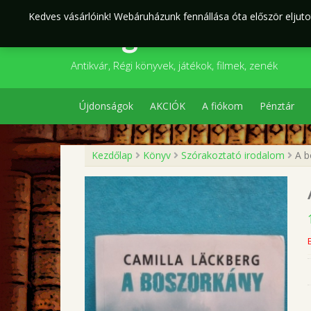
Skip
Kedves vásárlóink! Webáruházunk fennállása óta először eljutot
to
Szegedi Kultúr
content
Antikvár, Régi könyvek, játékok, filmek, zenék
Újdonságok
AKCIÓK
A fiókom
Pénztár
Kezdőlap
Könyv
Szórakoztató irodalom
A b