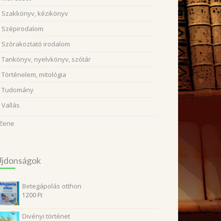
Szakkönyv, kézikönyv
Szépirodalom
Szórakoztató irodalom
Tankönyv, nyelvkönyv, szótár
Történelem, mitológia
Tudomány
Vallás
Zene
Újdonságok
Betegápolás otthon
1200
Ft
Divényi történet