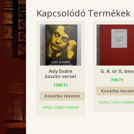
Kapcsolódó Termékek
Ady Endre
G. A. úr X.-ben
összes versei
790
Ft
1200
Ft
Kosárba tesze
Kosárba teszem
Könyv
,
Szépirodalo
Könyv
,
Szépirodalom