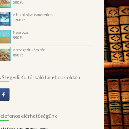
590
Ft
A halál oka: ismeretlen
1200
Ft
Neurózis
990
Ft
A szegedi Dóm tér
890
Ft
 Szegedi Kultúrkáló facebook oldala
elefonos elérhetőségünk