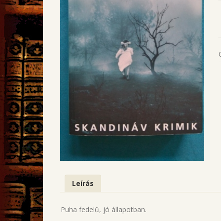
Leírás
Puha fedelű, jó állapotban.