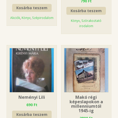
790
Ft
Kosárba teszem
Kosárba teszem
Akciók
,
Könyv
,
Szépirodalom
Könyv
,
Szórakoztató
irodalom
Neményi Lili
Makó régi
képeslapokon a
690
Ft
millenniumtól
1945-ig
Kosárba teszem