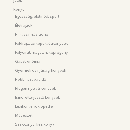
Játék
Könyv
Egészség, életmód, sport
Életrajzok
Film, színház, zene
Földrajz, térképek, útikönyvek
Folyóirat, magazin, képregény
Gasztronómia
Gyermek és ifjúsági könyvek
Hobbi, szabadidő
Idegen nyelvű könyvek
Ismeretterjesztő könyvek
Lexikon, enciklopédia
Művészet
Szakkönyv, kézikönyv