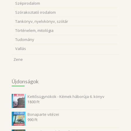
Szépirodalom
Szórakoztató irodalom
Tankönyv, nyelvkönyv, szótár
Történelem, mitológia
Tudomány
Vallás
Zene
Újdonságok
Kettősügynökök - Kémek háborúja 6. könyv
1800
Ft
Bonaparte vitézei
990
Ft