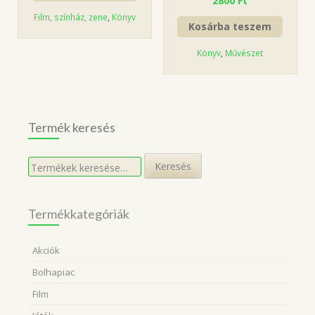
2800
Ft
Film, színház, zene
,
Könyv
Kosárba teszem
Könyv
,
Művészet
Termék keresés
Keresés
Keresés
a
következőre:
Termékkategóriák
Akciók
Bolhapiac
Film