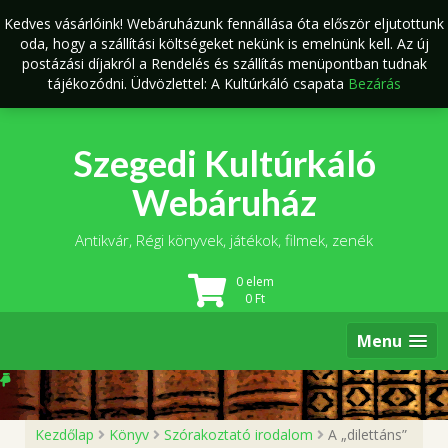
Skip
Kedves vásárlóink! Webáruházunk fennállása óta először eljutottunk
to
oda, hogy a szállítási költségeket nekünk is emelnünk kell. Az új
content
postázási díjakról a Rendelés és szállítás menüpontban tudnak
tájékozódni. Üdvözlettel: A Kultúrkáló csapata
Bezárás
Szegedi Kultúrkáló
Webáruház
Antikvár, Régi könyvek, játékok, filmek, zenék
0 elem
0
Ft
Menu
Kezdőlap
Könyv
Szórakoztató irodalom
A „dilettáns”