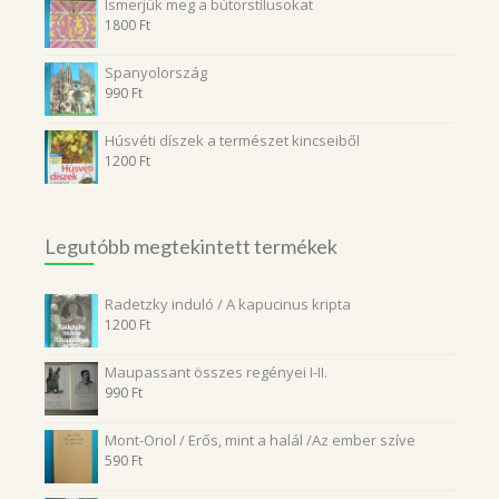
Ismerjük meg a bútorstílusokat
1800
Ft
Spanyolország
990
Ft
Húsvéti díszek a természet kincseiből
1200
Ft
Legutóbb megtekintett termékek
Radetzky induló / A kapucinus kripta
1200
Ft
Maupassant összes regényei I-II.
990
Ft
Mont-Oriol / Erős, mint a halál /Az ember szíve
590
Ft