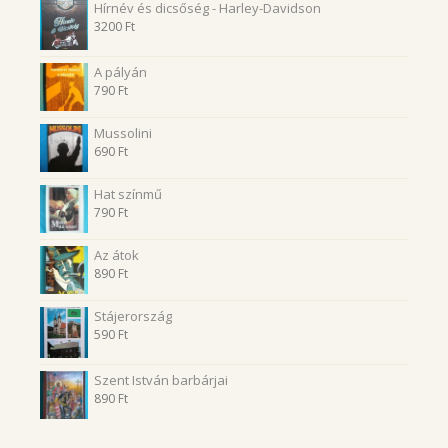
Hírnév és dicsőség - Harley-Davidson
3200
Ft
A pályán
790
Ft
Mussolini
690
Ft
Hat színmű
790
Ft
Az átok
890
Ft
Stájerország
590
Ft
Szent István barbárjai
890
Ft