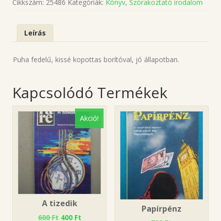
Cikkszám:
25486
Kategóriák:
Könyv
,
Szórakoztató irodalom
Leírás
Puha fedelű, kissé kopottas borítóval, jó állapotban.
Kapcsolódó Termékek
Akció!
A tizedik
Papírpénz
600
Ft
400
Ft