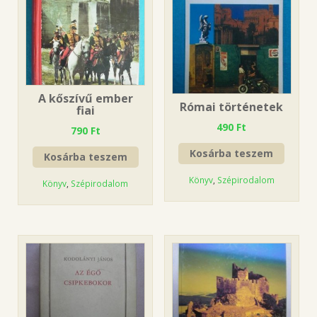
A kőszívű ember
Római történetek
fiai
490
Ft
790
Ft
Kosárba teszem
Kosárba teszem
Könyv
,
Szépirodalom
Könyv
,
Szépirodalom