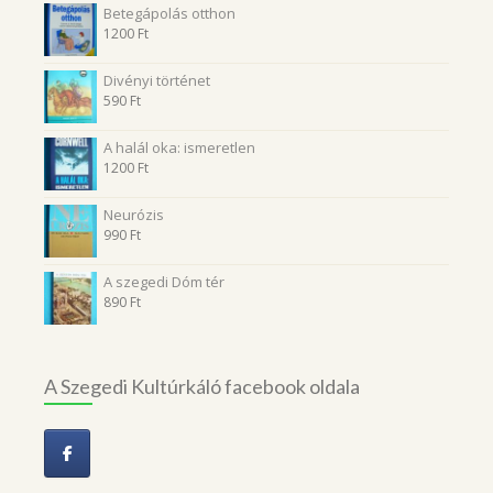
Betegápolás otthon
1200
Ft
Divényi történet
590
Ft
A halál oka: ismeretlen
1200
Ft
Neurózis
990
Ft
A szegedi Dóm tér
890
Ft
A Szegedi Kultúrkáló facebook oldala