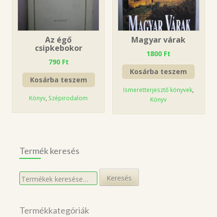
Az égő
Magyar várak
csipkebokor
1800
Ft
790
Ft
Kosárba teszem
Kosárba teszem
Ismeretterjesztő könyvek
,
Könyv
,
Szépirodalom
Könyv
Termék keresés
Keresés
Keresés
a
következőre:
Termékkategóriák