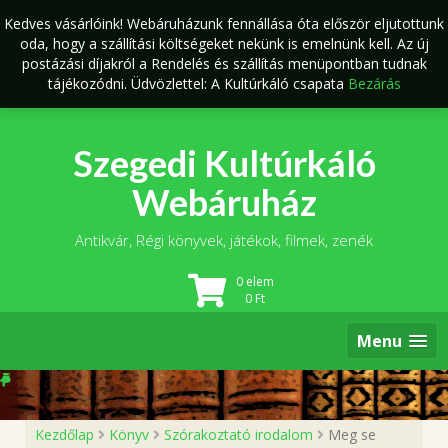
Skip
Kedves vásárlóink! Webáruházunk fennállása óta először eljutottunk
to
oda, hogy a szállítási költségeket nekünk is emelnünk kell. Az új
content
postázási díjakról a Rendelés és szállítás menüpontban tudnak
tájékozódni. Üdvözlettel: A Kultúrkáló csapata
Bezárás
Szegedi Kultúrkáló
Webáruház
Antikvár, Régi könyvek, játékok, filmek, zenék
0 elem
0
Ft
Menu
Kezdőlap
Könyv
Szórakoztató irodalom
Meg se