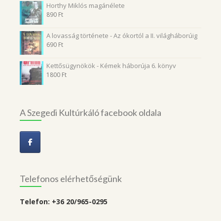
Horthy Miklós magánélete
890
Ft
A lovasság története - Az ókortól a II. világháborúig
690
Ft
Kettősügynökök - Kémek háborúja 6. könyv
1800
Ft
A Szegedi Kultúrkáló facebook oldala
Telefonos elérhetőségünk
Telefon: +36 20/965-0295