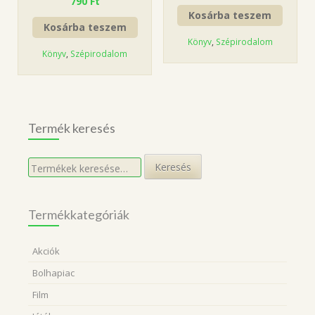
790
Ft
Kosárba teszem
Kosárba teszem
Könyv
,
Szépirodalom
Könyv
,
Szépirodalom
Termék keresés
Keresés
Keresés
a
következőre:
Termékkategóriák
Akciók
Bolhapiac
Film