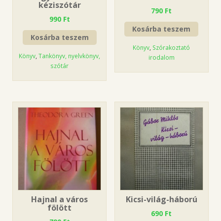
kéziszótár
790
Ft
990
Ft
Kosárba teszem
Kosárba teszem
Könyv
,
Szórakoztató
Könyv
,
Tankönyv, nyelvkönyv,
irodalom
szótár
Hajnal a város
Kicsi-világ-háború
fölött
690
Ft