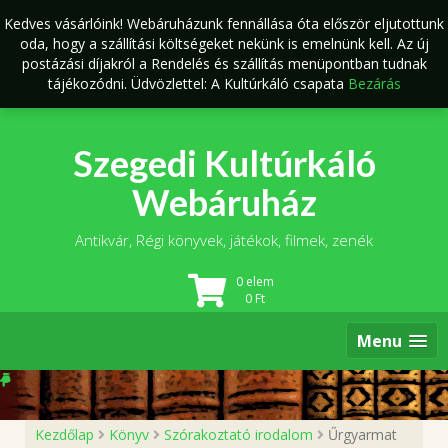
Skip
Kedves vásárlóink! Webáruházunk fennállása óta először eljutottunk
to
oda, hogy a szállítási költségeket nekünk is emelnünk kell. Az új
content
postázási díjakról a Rendelés és szállítás menüpontban tudnak
tájékozódni. Üdvözlettel: A Kultúrkáló csapata
Bezárás
Szegedi Kultúrkáló
Webáruház
Antikvár, Régi könyvek, játékok, filmek, zenék
0 elem
0
Ft
Menu
Kezdőlap
Könyv
Szórakoztató irodalom
Űrgyarmat