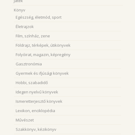
Játék
Könyv
Egészség, életmód, sport
Életrajzok
Film, színház, zene
Földrajz, térképek, útikönyvek
Folyóirat, magazin, képregény
Gasztronómia
Gyermek és ifjúsági könyvek
Hobbi, szabadidő
Idegen nyelvű könyvek
Ismeretterjesztő könyvek
Lexikon, enciklopédia
Művészet
Szakkönyv, kézikönyv