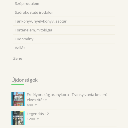
Szépirodalom
Szórakoztató irodalom
Tankönyv, nyelvkönyv, szótár
Történelem, mitológia
Tudomány
Vallás
Zene
Újdonságok
Erdélyország aranykora - Transylvania keserű
elveszítése
690
Ft
Legendás 12
1200
Ft