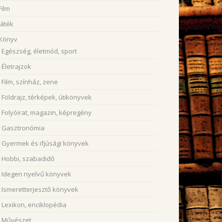
Film
Játék
Könyv
Egészség, életmód, sport
Életrajzok
Film, színház, zene
Földrajz, térképek, útikönyvek
Folyóirat, magazin, képregény
Gasztronómia
Gyermek és ifjúsági könyvek
Hobbi, szabadidő
Idegen nyelvű könyvek
Ismeretterjesztő könyvek
Lexikon, enciklopédia
Művészet