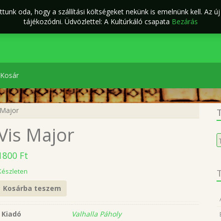
tunk oda, hogy a szállítási költségeket nekünk is emelnünk kell. Az ú
ÁSZF
Kapcsolat
káló Webáruház
tájékozódni. Üdvözlettel: A Kultúrkáló csapata
Bezárás
Kosár
 Major
T
Vis Major
K
a
1800
Ft
k
Készleten
T
Kosárba teszem
Kiadó
Valhalla Páholy