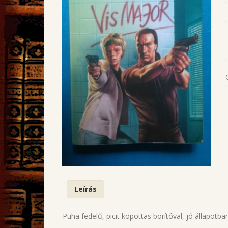
Leírás
Puha fedelű, picit kopottas borítóval, jó állapotban