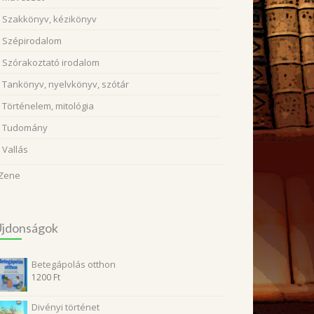
Szakkönyv, kézikönyv
Szépirodalom
Szórakoztató irodalom
Tankönyv, nyelvkönyv, szótár
Történelem, mitológia
Tudomány
Vallás
Zene
Újdonságok
Betegápolás otthon
1200
Ft
Divényi történet