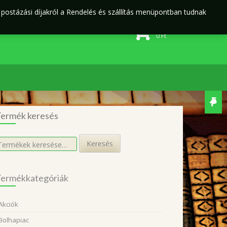
j postázási díjakról a Rendelés és szállítás menüpontban tudnak
Rendelés és szállítás
Adatvédelmi irányelvek
0 elem
0
Ft
ermék keresés
eresés
Keresés
övetkezőre:
ermékkategóriák
Akciók
Bolhapiac