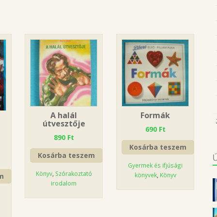
A halál
Formák
útvesztője
690
Ft
890
Ft
Kosárba teszem
Kosárba teszem
Gyermek és ifjúsági
Könyv
,
Szórakoztató
könyvek
,
Könyv
m
irodalom
ó