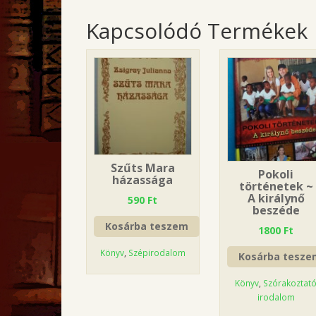
Kapcsolódó Termékek
Szűts Mara
Pokoli
házassága
történetek ~
A királynő
590
Ft
beszéde
Kosárba teszem
1800
Ft
Könyv
,
Szépirodalom
Kosárba tesze
Könyv
,
Szórakoztat
irodalom