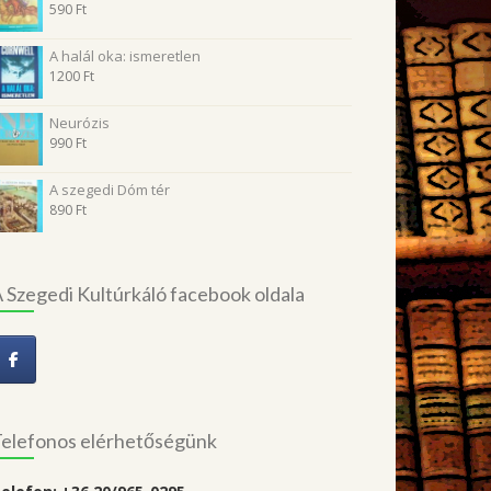
590
Ft
A halál oka: ismeretlen
1200
Ft
Neurózis
990
Ft
A szegedi Dóm tér
890
Ft
 Szegedi Kultúrkáló facebook oldala
elefonos elérhetőségünk