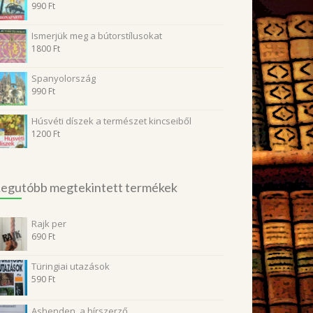
990
Ft
Ismerjük meg a bútorstílusokat
1800
Ft
Spanyolország
990
Ft
Húsvéti díszek a természet kincseiből
1200
Ft
egutóbb megtekintett termékek
Rajk per
690
Ft
Türingiai utazások
590
Ft
Ashenden, a hírszerző