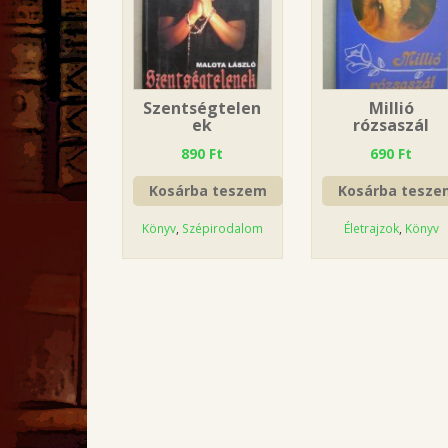
Szentségtelen
Millió
ek
rózsaszál
890
Ft
690
Ft
Kosárba teszem
Kosárba tesze
Könyv
,
Szépirodalom
Életrajzok
,
Könyv