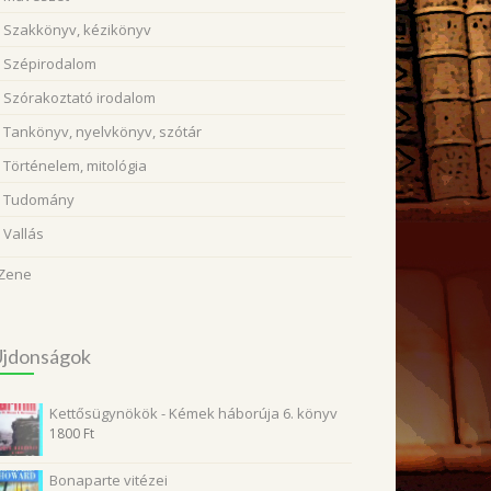
Szakkönyv, kézikönyv
Szépirodalom
Szórakoztató irodalom
Tankönyv, nyelvkönyv, szótár
Történelem, mitológia
Tudomány
Vallás
Zene
Újdonságok
Kettősügynökök - Kémek háborúja 6. könyv
1800
Ft
Bonaparte vitézei