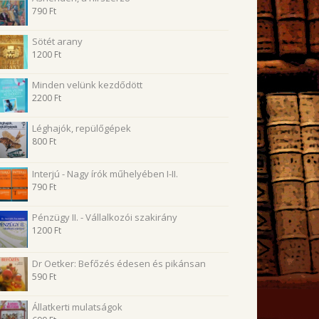
790
Ft
Sötét arany
1200
Ft
Minden velünk kezdődött
2200
Ft
Léghajók, repülőgépek
800
Ft
Interjú - Nagy írók műhelyében I-II.
790
Ft
Pénzügy II. - Vállalkozói szakirány
1200
Ft
Dr Oetker: Befőzés édesen és pikánsan
590
Ft
Állatkerti mulatságok