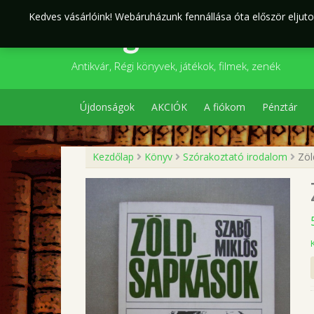
Skip
Kedves vásárlóink! Webáruházunk fennállása óta először eljutot
to
Szegedi Kultúr
content
Antikvár, Régi könyvek, játékok, filmek, zenék
Újdonságok
AKCIÓK
A fiókom
Pénztár
Kezdőlap
Könyv
Szórakoztató irodalom
Zöl