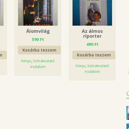
Álomvilág
Az álmos
riporter
590
Ft
490
Ft
Kosárba teszem
m
Kosárba teszem
Könyv
,
Szórakoztató
Könyv
,
Szórakoztató
irodalom
irodalom