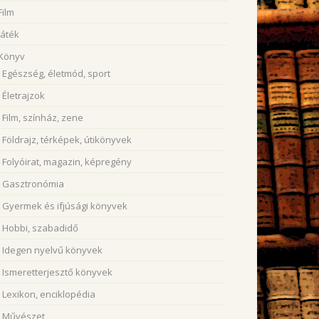
Film
Játék
Könyv
Egészség, életmód, sport
Életrajzok
Film, színház, zene
Földrajz, térképek, útikönyvek
Folyóirat, magazin, képregény
Gasztronómia
Gyermek és ifjúsági könyvek
Hobbi, szabadidő
Idegen nyelvű könyvek
Ismeretterjesztő könyvek
Lexikon, enciklopédia
Művészet