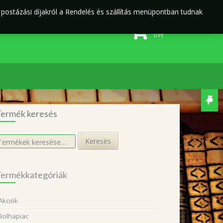
j postázási díjakról a Rendelés és szállítás menüpontban tudnak
Rendelés és szállítás
Adatvédelmi irányelvek
0 elem
0
Ft
ermék keresés
eresés
Keresés
övetkezőre:
ermékkategóriák
Akciók
Bolhapiac