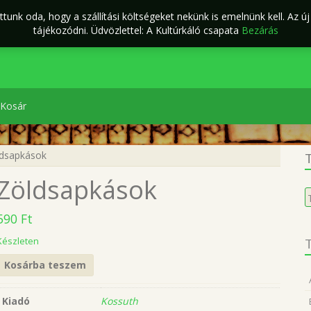
tunk oda, hogy a szállítási költségeket nekünk is emelnünk kell. Az ú
ÁSZF
Kapcsolat
káló Webáruház
tájékozódni. Üdvözlettel: A Kultúrkáló csapata
Bezárás
Kosár
dsapkások
T
Zöldsapkások
K
a
590
Ft
k
Készleten
T
Kosárba teszem
Kiadó
Kossuth