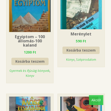
Merénylet
Egyiptom – 100
állomás-100
590
Ft
kaland
Kosárba teszem
1200
Ft
Könyv
,
Szépirodalom
Kosárba teszem
Gyermek és ifjúsági könyvek
,
Könyv
Akció!