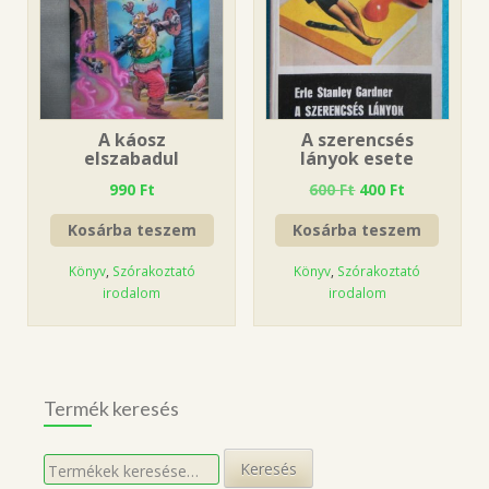
A káosz
A szerencsés
elszabadul
lányok esete
990
Ft
600
Ft
400
Ft
Kosárba teszem
Kosárba teszem
Könyv
,
Szórakoztató
Könyv
,
Szórakoztató
irodalom
irodalom
Termék keresés
Keresés
Keresés
a