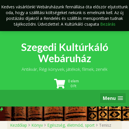
Skip
Kedves vásárlóink! Webáruházunk fennállása óta először eljutottunk
to
oda, hogy a szállítási költségeket nekünk is emelnünk kell. Az új
content
postázási díjakról a Rendelés és szállítás menüpontban tudnak
tájékozódni. Üdvözlettel: A Kultúrkáló csapata
Bezárás
Szegedi Kultúrkáló
Webáruház
Antikvár, Régi könyvek, játékok, filmek, zenék
0 elem
0
Ft
Menu
Kezdőlap
Könyv
Egészség, életmód, sport
Tenisz