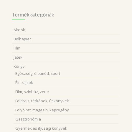
következőre:
Termékkategóriák
Akciók
Bolhapiac
Film
Játék
Könyv
Egészség, életmód, sport
Életrajzok
Film, színház, zene
Földrajz, térképek, útikönyvek
Folyóirat, magazin, képregény
Gasztronómia
Gyermek és ifjúsági könyvek