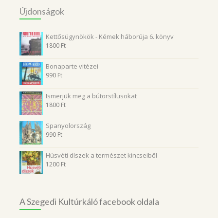
Újdonságok
Kettősügynökök - Kémek háborúja 6. könyv
1800
Ft
Bonaparte vitézei
990
Ft
Ismerjük meg a bútorstílusokat
1800
Ft
Spanyolország
990
Ft
Húsvéti díszek a természet kincseiből
1200
Ft
A Szegedi Kultúrkáló facebook oldala