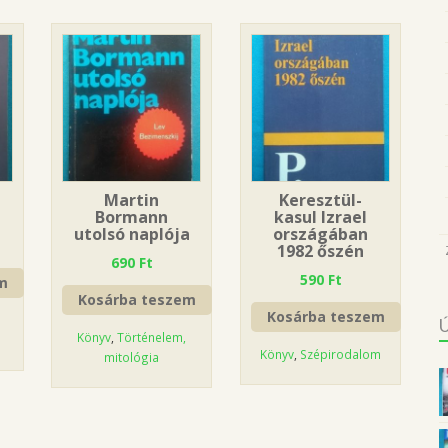
Martin
Keresztül-
Bormann
kasul Izrael
utolsó naplója
országában
1982 őszén
690
Ft
590
Ft
m
Kosárba teszem
Kosárba teszem
Könyv
,
Történelem,
Könyv
,
Szépirodalom
mitológia