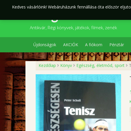
Skip
Kedves vásárlóink! Webáruházunk fennállása óta először eljutot
to
Szegedi Kultúr
content
Antikvár, Régi könyvek, játékok, filmek, zenék
Újdonságok
AKCIÓK
A fiókom
Pénztár
Kezdőlap
Könyv
Egészség, életmód, sport
T