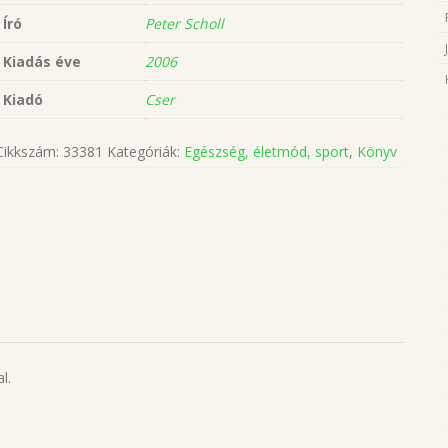
Író
Peter Scholl
Kiadás éve
2006
Kiadó
Cser
Cikkszám:
33381
Kategóriák:
Egészség, életmód, sport
,
Könyv
l.