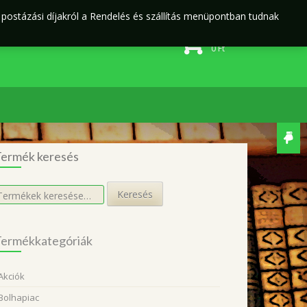
j postázási díjakról a Rendelés és szállítás menüpontban tudnak
Rendelés és szállítás
Adatvédelmi irányelvek
0 elem
0
Ft
ermék keresés
eresés
Keresés
övetkezőre:
ermékkategóriák
Akciók
Bolhapiac