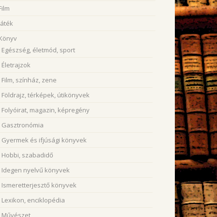
Film
Játék
Könyv
Egészség, életmód, sport
Életrajzok
Film, színház, zene
Földrajz, térképek, útikönyvek
Folyóirat, magazin, képregény
Gasztronómia
Gyermek és ifjúsági könyvek
Hobbi, szabadidő
Idegen nyelvű könyvek
Ismeretterjesztő könyvek
Lexikon, enciklopédia
Művészet