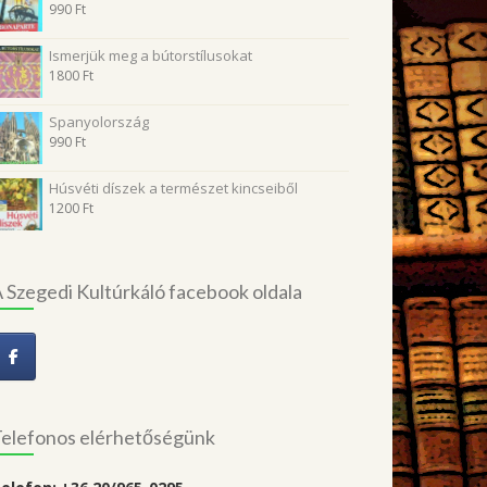
990
Ft
Ismerjük meg a bútorstílusokat
1800
Ft
Spanyolország
990
Ft
Húsvéti díszek a természet kincseiből
1200
Ft
 Szegedi Kultúrkáló facebook oldala
elefonos elérhetőségünk