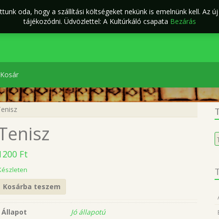
tunk oda, hogy a szállítási költségeket nekünk is emelnünk kell. Az ú
ÁSZF
Kapcsolat
káló Webáruház
tájékozódni. Üdvözlettel: A Kultúrkáló csapata
Bezárás
Kosár
enisz
T
Tenisz
K
a
1200
Ft
k
Készleten
T
Kosárba teszem
Állapot
Jó állapotú