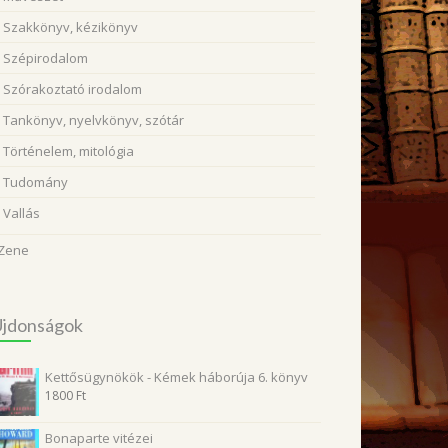
Szakkönyv, kézikönyv
Szépirodalom
Szórakoztató irodalom
Tankönyv, nyelvkönyv, szótár
Történelem, mitológia
Tudomány
Vallás
Zene
Újdonságok
Kettősügynökök - Kémek háborúja 6. könyv
1800
Ft
Bonaparte vitézei