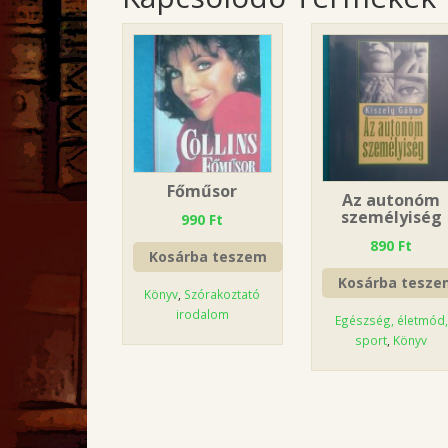
Főműsor
Az autonóm
személyiség
990
Ft
890
Ft
Kosárba teszem
Kosárba tesze
Könyv
,
Szórakoztató
irodalom
Egészség, életmód,
sport
,
Könyv