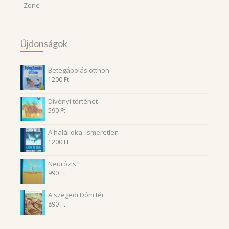
Zene
Újdonságok
Betegápolás otthon
1200
Ft
Divényi történet
590
Ft
A halál oka: ismeretlen
1200
Ft
Neurózis
990
Ft
A szegedi Dóm tér
890
Ft