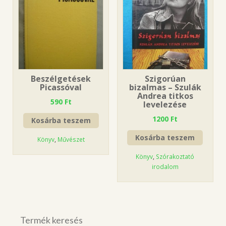
Beszélgetések
Szigorúan
Picassóval
bizalmas – Szulák
Andrea titkos
590
Ft
levelezése
1200
Ft
Kosárba teszem
Kosárba teszem
Könyv
,
Művészet
Könyv
,
Szórakoztató
irodalom
Termék keresés