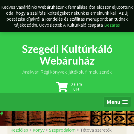
Skip
Kedves vásárlóink! Webáruházunk fennállása óta először eljutottunk
to
oda, hogy a szállítási költségeket nekünk is emelnünk kell. Az új
content
postázási díjakról a Rendelés és szállítás menüpontban tudnak
tájékozódni. Üdvözlettel: A Kultúrkáló csapata
Bezárás
Szegedi Kultúrkáló
Webáruház
Antikvár, Régi könyvek, játékok, filmek, zenék
0 elem
0
Ft
Menu
Kezdőlap
Könyv
Szépirodalom
Tétova szeretők