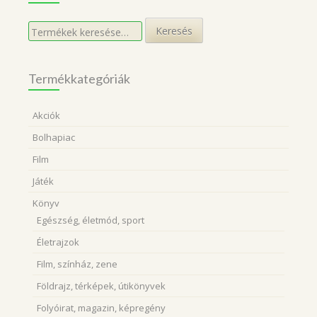
Keresés
Keresés
a
következőre:
Termékkategóriák
Akciók
Bolhapiac
Film
Játék
Könyv
Egészség, életmód, sport
Életrajzok
Film, színház, zene
Földrajz, térképek, útikönyvek
Folyóirat, magazin, képregény