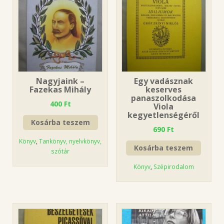
Nagyjaink –
Egy vadásznak
Fazekas Mihály
keserves
panaszolkodása
400
Ft
Viola
kegyetlenségéről
Kosárba teszem
690
Ft
Könyv
,
Tankönyv, nyelvkönyv,
Kosárba teszem
szótár
Könyv
,
Szépirodalom