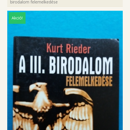
birodalom felemelkedése
Akció!