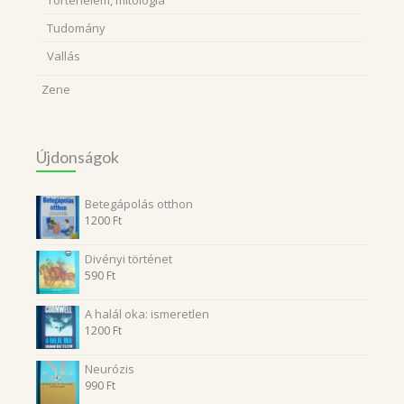
Történelem, mitológia
Tudomány
Vallás
Zene
Újdonságok
Betegápolás otthon
1200
Ft
Divényi történet
590
Ft
A halál oka: ismeretlen
1200
Ft
Neurózis
990
Ft