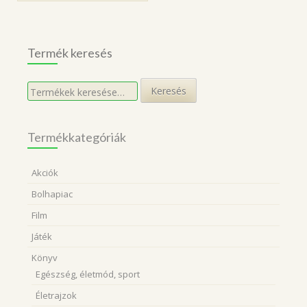
Termék keresés
Keresés
Keresés
a
következőre:
Termékkategóriák
Akciók
Bolhapiac
Film
Játék
Könyv
Egészség, életmód, sport
Életrajzok