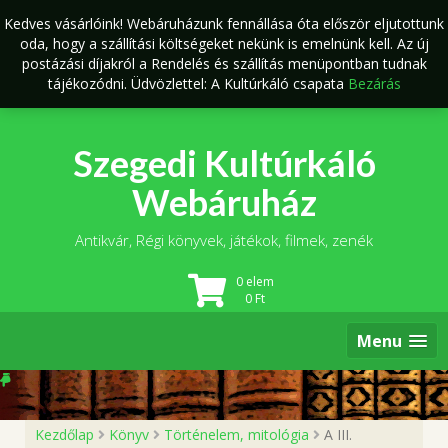
Skip
Kedves vásárlóink! Webáruházunk fennállása óta először eljutottunk
to
oda, hogy a szállítási költségeket nekünk is emelnünk kell. Az új
content
postázási díjakról a Rendelés és szállítás menüpontban tudnak
tájékozódni. Üdvözlettel: A Kultúrkáló csapata
Bezárás
Szegedi Kultúrkáló
Webáruház
Antikvár, Régi könyvek, játékok, filmek, zenék
0 elem
0
Ft
Menu
Kezdőlap
Könyv
Történelem, mitológia
A III.