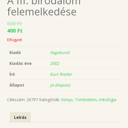
A III. birodalom
felemelkedése
600
Ft
400
Ft
Elfogyott
Kiadó
Vagabund
Kiadás éve
2002
Író
Kurt Rieder
Állapot
Jó állapotú
Cikkszám:
26797
Kategóriák:
Könyv
,
Történelem, mitológia
Leírás