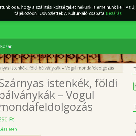
tunk oda, hogy a szállítási költségeket nekünk is emelnünk kell. Az ú
ÁSZF
Kapcsolat
káló Webáruház
tájékozódni. Üdvözlettel: A Kultúrkáló csapata
Bezárás
Kosár
nyas istenkék, földi bálványkák – Vogul mondafeldolgozás
T
Szárnyas istenkék, földi
K
a
bálványkák – Vogul
k
mondafeldolgozás
T
690
Ft
Készleten