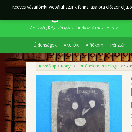
Skip
Kedves vásárlóink! Webáruházunk fennállása óta először eljutot
to
Szegedi Kultúr
content
Antikvár, Régi könyvek, játékok, filmek, zenék
Újdonságok
AKCIÓK
A fiókom
Pénztár
Kezdőlap
Könyv
Történelem, mitológia
Szár