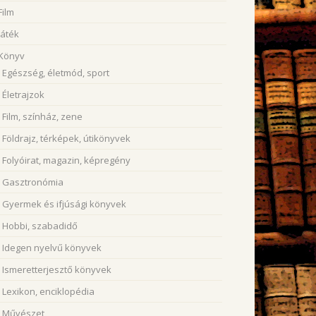
Film
Játék
Könyv
Egészség, életmód, sport
Életrajzok
Film, színház, zene
Földrajz, térképek, útikönyvek
Folyóirat, magazin, képregény
Gasztronómia
Gyermek és ifjúsági könyvek
Hobbi, szabadidő
Idegen nyelvű könyvek
Ismeretterjesztő könyvek
Lexikon, enciklopédia
Művészet