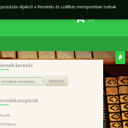
j postázási díjakról a Rendelés és szállítás menüpontban tudnak
Rendelés és szállítás
Adatvédelmi irányelvek
0 elem
0
Ft
ermék keresés
eresés
Keresés
övetkezőre:
ermékkategóriák
Akciók
Bolhapiac