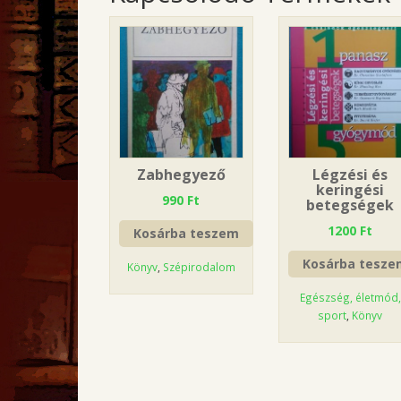
Zabhegyező
Légzési és
keringési
990
Ft
betegségek
1200
Ft
Kosárba teszem
Kosárba tesze
Könyv
,
Szépirodalom
Egészség, életmód,
sport
,
Könyv