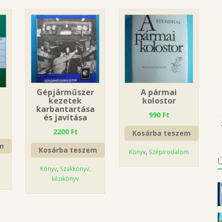
Gépjárműszer
A pármai
kezetek
kolostor
karbantartása
990
Ft
és javítása
2200
Ft
Kosárba teszem
m
Kosárba teszem
Könyv
,
Szépirodalom
Könyv
,
Szakkönyv,
kézikönyv