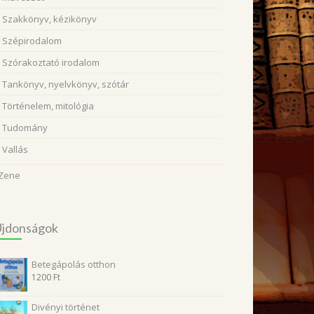
Szakkönyv, kézikönyv
Szépirodalom
Szórakoztató irodalom
Tankönyv, nyelvkönyv, szótár
Történelem, mitológia
Tudomány
Vallás
Zene
Újdonságok
Betegápolás otthon
1200
Ft
Divényi történet