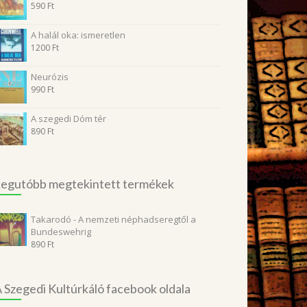
590
Ft
A halál oka: ismeretlen
1200
Ft
Neurózis
990
Ft
A szegedi Dóm tér
890
Ft
egutóbb megtekintett termékek
Takarodó - A nemzeti néphadseregtől a
Bundeswehrig
890
Ft
 Szegedi Kultúrkáló facebook oldala