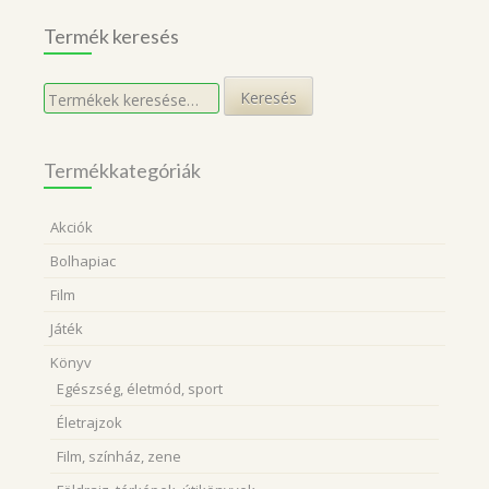
Termék keresés
Keresés
Keresés
a
következőre:
Termékkategóriák
Akciók
Bolhapiac
Film
Játék
Könyv
Egészség, életmód, sport
Életrajzok
Film, színház, zene