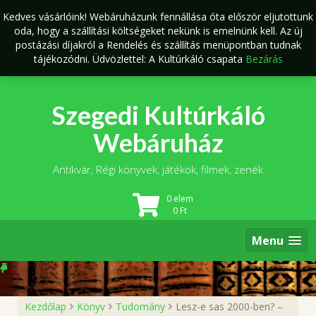
Skip
Kedves vásárlóink! Webáruházunk fennállása óta először eljutottunk
to
oda, hogy a szállítási költségeket nekünk is emelnünk kell. Az új
content
postázási díjakról a Rendelés és szállítás menüpontban tudnak
tájékozódni. Üdvözlettel: A Kultúrkáló csapata
Bezárás
Szegedi Kultúrkáló
Webáruház
Antikvár, Régi könyvek, játékok, filmek, zenék
0 elem
0
Ft
Menu
Kezdőlap
Könyv
Tudomány
Lesz-e sas 2000-ben? –