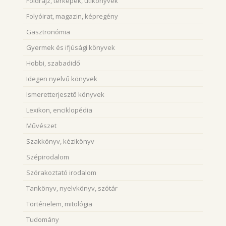
Földrajz, térképek, útikönyvek
Folyóirat, magazin, képregény
Gasztronómia
Gyermek és ifjúsági könyvek
Hobbi, szabadidő
Idegen nyelvű könyvek
Ismeretterjesztő könyvek
Lexikon, enciklopédia
Művészet
Szakkönyv, kézikönyv
Szépirodalom
Szórakoztató irodalom
Tankönyv, nyelvkönyv, szótár
Történelem, mitológia
Tudomány