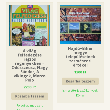
Hajdú~Bihar
A világ
megye
felfedezése
településeinek
rajzos
természeti
regényekben –
értékei
Odüsszeusz, Nagy
Sándor, A
1200
Ft
vikingek, Marco
Polo
Kosárba teszem
2200
Ft
Ismeretterjesztő könyvek
,
Könyv
Kosárba teszem
Folyóirat, magazin,