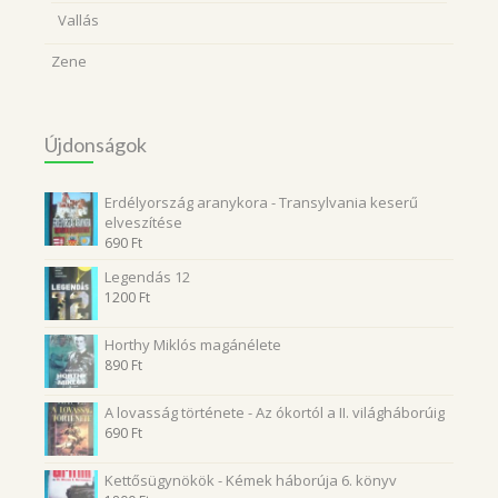
Vallás
Zene
Újdonságok
Erdélyország aranykora - Transylvania keserű
elveszítése
690
Ft
Legendás 12
1200
Ft
Horthy Miklós magánélete
890
Ft
A lovasság története - Az ókortól a II. világháborúig
690
Ft
Kettősügynökök - Kémek háborúja 6. könyv