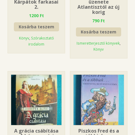
Kárpátok farkasai
üzenete
2.
Atlantisztól az új
korig
1200
Ft
790
Ft
Kosárba teszem
Kosárba teszem
Könyv
,
Szórakoztató
Ismeretterjesztő könyvek
,
irodalom
Könyv
A grácia csábítása
Piszkos Fred és a