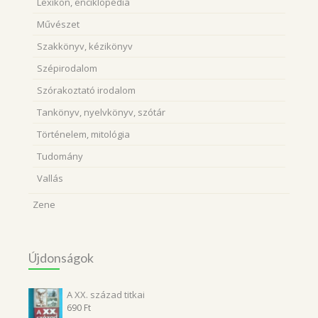
Lexikon, enciklopédia
Művészet
Szakkönyv, kézikönyv
Szépirodalom
Szórakoztató irodalom
Tankönyv, nyelvkönyv, szótár
Történelem, mitológia
Tudomány
Vallás
Zene
Újdonságok
A XX. század titkai
690
Ft