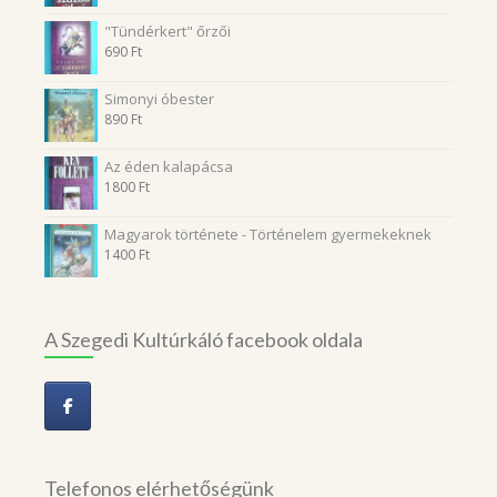
"Tündérkert" őrzői
690
Ft
Simonyi óbester
890
Ft
Az éden kalapácsa
1800
Ft
Magyarok története - Történelem gyermekeknek
1400
Ft
A Szegedi Kultúrkáló facebook oldala
Telefonos elérhetőségünk