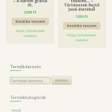
– A három grácia
többiek… –
III.
Történetek Rejtő
Jenő életéből
2200
Ft
1200
Ft
Kosárba teszem
Kosárba teszem
Könyv
,
Szórakoztató
Könyv
,
Szórakoztató
irodalom
irodalom
Termék keresés
Keresés
Keresés
a
következőre:
Termékkategóriák
Akciók