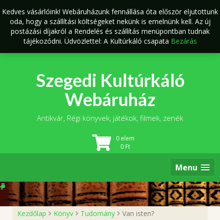
Skip
Kedves vásárlóink! Webáruházunk fennállása óta először eljutottunk
to
oda, hogy a szállítási költségeket nekünk is emelnünk kell. Az új
content
postázási díjakról a Rendelés és szállítás menüpontban tudnak
tájékozódni. Üdvözlettel: A Kultúrkáló csapata
Bezárás
Szegedi Kultúrkáló
Webáruház
Antikvár, Régi könyvek, játékok, filmek, zenék
0 elem
0
Ft
Menu
Kezdőlap
Könyv
Tudomány
Van isten?