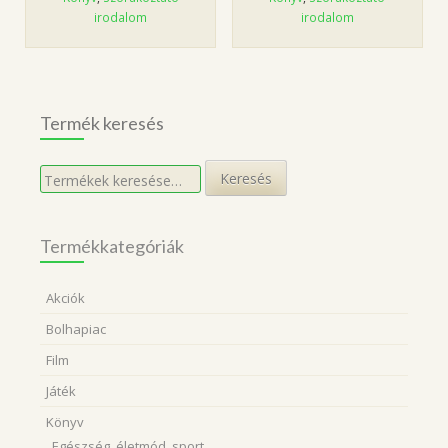
irodalom
irodalom
Termék keresés
Keresés
Keresés
a
következőre:
Termékkategóriák
Akciók
Bolhapiac
Film
Játék
Könyv
Egészség, életmód, sport