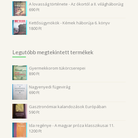
A lovasság története - Az ókortól a II. világháborúig
690
Ft
Kettősügynökök - Kémek háborúja 6. könyv
1800
Ft
Legutóbb megtekintett termékek
Gyermekkorom tükörcserepei
890
Ft
Nagyenyedi fügevirág
690
Ft
Gasztronómiai kalandozások Európában
590
Ft
Ida regénye - A magyar próza klasszikusai 11.
1200
Ft