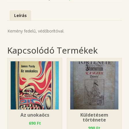
Leírás
Kemény fedelű, védőborítóval.
Kapcsolódó Termékek
Az unokaöcs
Küldetésem
története
690
Ft
990
Ft