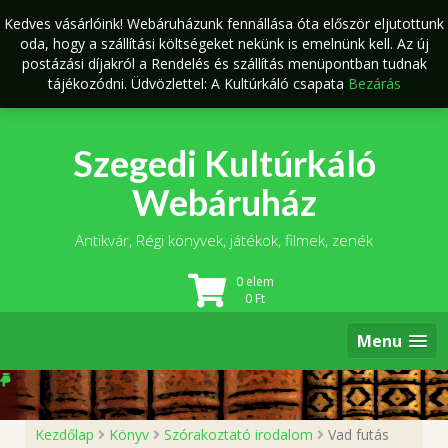
Skip
Kedves vásárlóink! Webáruházunk fennállása óta először eljutottunk
to
oda, hogy a szállítási költségeket nekünk is emelnünk kell. Az új
content
postázási díjakról a Rendelés és szállítás menüpontban tudnak
tájékozódni. Üdvözlettel: A Kultúrkáló csapata
Bezárás
Szegedi Kultúrkáló
Webáruház
Antikvár, Régi könyvek, játékok, filmek, zenék
0 elem
0
Ft
Menu
Kezdőlap
Könyv
Szórakoztató irodalom
Vad futás