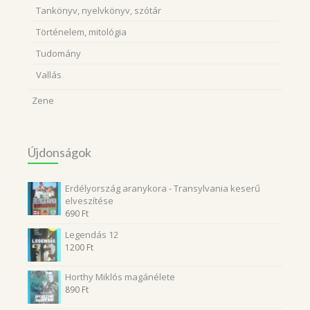
Tankönyv, nyelvkönyv, szótár
Történelem, mitológia
Tudomány
Vallás
Zene
Újdonságok
Erdélyország aranykora - Transylvania keserű
elveszítése
690
Ft
Legendás 12
1200
Ft
Horthy Miklós magánélete
890
Ft