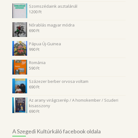
Szomszédaink asztalánál
1200
Ft
Nőrablás magyar módra
690
Ft
Pápua Új-Guinea
990
Ft
Románia
590
Ft
Százezer berber orvosa voltam
690
Ft
Az arany virágcserép / A homokember / Scuderi
kisasszony
690
Ft
A Szegedi Kultúrkáló facebook oldala